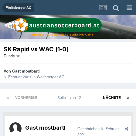
Wolfsberger AC
SK Rapid vs WAC [1-0]
Runde 16
Von Gast mostbartl
6. Februar 2021
in
Wolfsberger AC
VORHERIGE
Seite 1 von 12
NÄCHSTE
Gast mostbartl
Geschrieben
6. Februar
2021