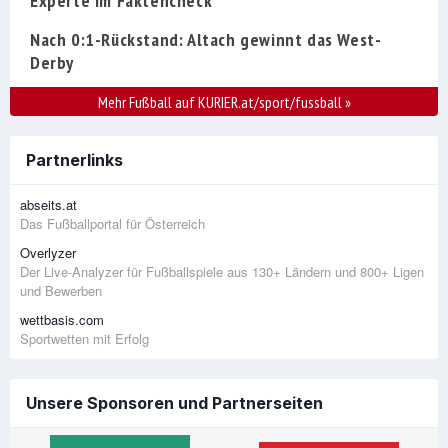
Experte im Faktencheck
Nach 0:1-Rückstand: Altach gewinnt das West-
Derby
Mehr Fußball auf KURIER.at/sport/fussball
»
Partnerlinks
abseits.at
Das Fußballportal für Österreich
Overlyzer
Der Live-Analyzer für Fußballspiele aus 130+ Ländern und 800+ Ligen
und Bewerben
wettbasis.com
Sportwetten mit Erfolg
Unsere Sponsoren und Partnerseiten