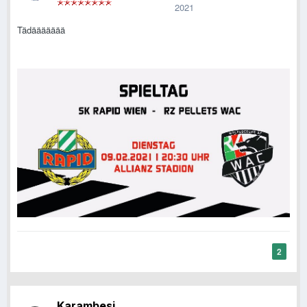
2021
Tädäääääää
2
Karambesi