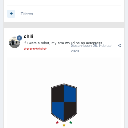
Zitieren
chili
if i were a robot, my arm would be an aeropress.
Geschrieben
28. Februar
2020