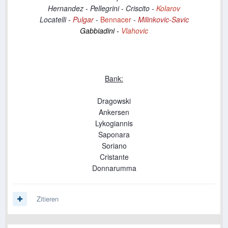
Hernandez - Pellegrini - Criscito -
Kolarov
Locatelli -
Pulgar
-
Bennacer
-
Milinkovic-Savic
Gabbiadini -
Vlahovic
Bank:
Dragowski
Ankersen
Lykogiannis
Saponara
Soriano
Cristante
Donnarumma
Zitieren