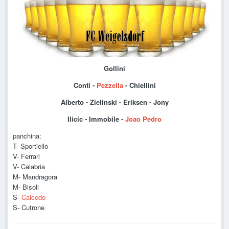
Gollini
Conti -
Pezzella
- Chiellini
Alberto - Zielinski - Eriksen - Jony
Ilicic - Immobile -
Joao Pedro
panchina:
T- Sportiello
V- Ferrari
V- Calabria
M- Mandragora
M- Bisoli
S-
Caicedo
S- Cutrone