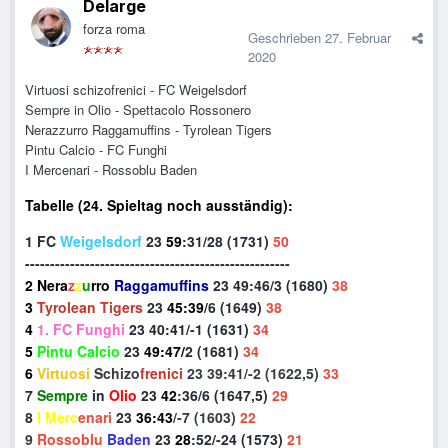
Delarge
forza roma
Geschrieben
27. Februar
2020
Virtuosi schizofrenici - FC Weigelsdorf
Sempre in Olio - Spettacolo Rossonero
Nerazzurro Raggamuffins - Tyrolean Tigers
Pintu Calcio - FC Funghi
I Mercenari - Rossoblu Baden
Tabelle (24. Spieltag noch ausständig):
1 FC
Weigelsdorf
23
59
:
31/28 (1731)
50
-----------------------------------------------------
2
Nera
z
z
u
rro
Raggamuffins
23
49
:46/3 (1680)
38
3
Tyrolean Tigers
23
45
:
39
/6 (1649)
38
4
1. FC Funghi
23
40
:41/-1 (1631)
34
5
Pintu Calcio
23
49:47/
2 (1681)
34
6
Virtuosi
Schizo
frenici
23 39:41/-2 (1622,5)
33
7
Sempre
in
Olio
23
42
:36/6 (1647,5)
29
8
I Merc
enari
23
36
:
43
/-7 (1603)
22
9
Rossoblu
Baden
23
28
:52/-24 (1573)
21