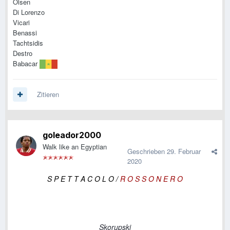
Olsen
Di Lorenzo
Vicari
Benassi
Tachtsidis
Destro
Babacar
Zitieren
goleador2000
Walk like an Egyptian
Geschrieben
29. Februar
2020
S P E T T A C O L O /
R O S S O N E R O
Skorupski