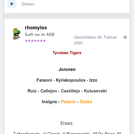
Zitieren
rhomylos
Surft nur im ASB
Geschrieben
29. Februar
2020
Tyrolean
Tigers
Joronen
Faraoni
-
Kyriakopoulos
- Izzo
Ruiz -
Callejon
-
Castillejo
-
Kulusevski
Insigne
-
Palacio
-
Dzeko
Ersatz:
T
Handanovic
-
V Cionek,
V
Bereszynski
- M De Roon,
M