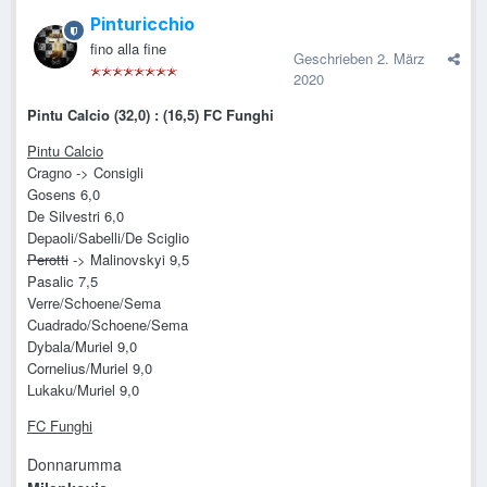
Pinturicchio
fino alla fine
Geschrieben
2. März
2020
Pintu Calcio (32,0) : (16,5) FC Funghi
Pintu Calcio
Cragno -> Consigli
Gosens 6,0
De Silvestri 6,0
Depaoli/Sabelli/De Sciglio
Perotti
-> Malinovskyi 9,5
Pasalic 7,5
Verre/Schoene/Sema
Cuadrado/Schoene/Sema
Dybala/Muriel 9,0
Cornelius/Muriel 9,0
Lukaku/Muriel 9,0
FC Funghi
Donnarumma