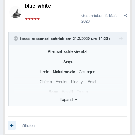
blue-white
...
Geschrieben
2. März
2020
forza_rossoneri
schrieb am 21.2.2020 um 14:20 :
Virtuosi schizofrenici
Sirigu
Lirola -
Maksimovic
- Castagne
Chiesa - Freuler - Linetty - Verdi
Boga
- Belotti - Okaka
Expand
Bank:
Musso
, Calderoni, Bonifazi,
Djuricic
,
Traore
, Orsolini,
Caputo
Zitieren