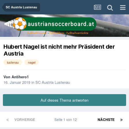
SC Austria Lustenau
Hubert Nagel ist nicht mehr Präsident der
Austria
lustenau
nagel
Von
Antihero1
16. Januar 2019
in
SC Austria Lustenau
Auf dieses Thema antworten
VORHERIGE
Seite 1 von 12
NÄCHSTE