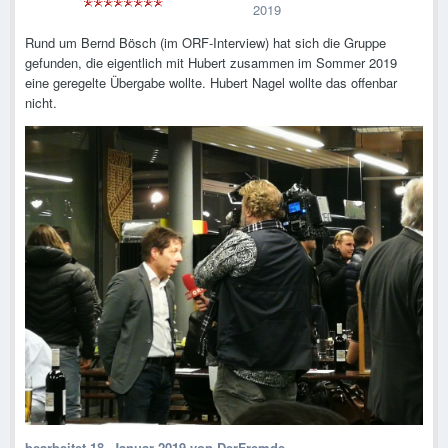
2019
Rund um Bernd Bösch (im ORF-Interview) hat sich die Gruppe
gefunden, die eigentlich mit Hubert zusammen im Sommer 2019
eine geregelte Übergabe wollte. Hubert Nagel wollte das offenbar
nicht.
bearbeitet
18. Januar 2019
von DerFremde