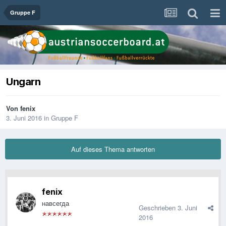
Gruppe F
Ungarn
Von
fenix
3. Juni 2016
in
Gruppe F
Auf dieses Thema antworten
fenix
навсегда
Geschrieben
3. Juni
2016