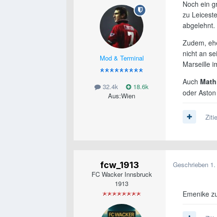
Noch ein g
zu Leicest
abgelehnt.
Zudem, ehe
nicht an se
Mod & Terminal
Marseille 
Auch
Math
32.4k
18.6k
oder Aston 
Aus:
Wien
Ziti
fcw_1913
Geschrieben
1.
FC Wacker Innsbruck
1913
Emenike zu