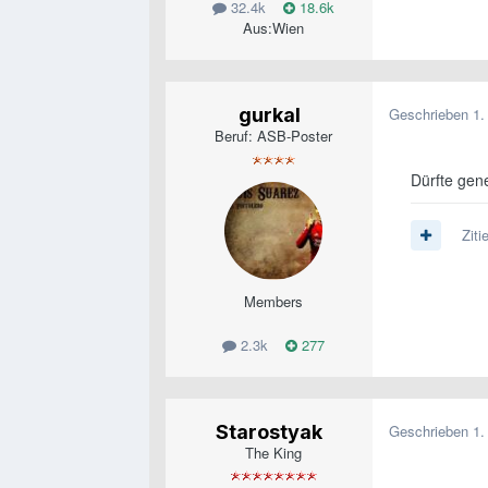
32.4k
18.6k
Aus:
Wien
gurkal
Geschrieben
1.
Beruf: ASB-Poster
Dürfte gene
Ziti
Members
2.3k
277
Starostyak
Geschrieben
1.
The King