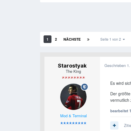
1
2
NÄCHSTE
Seite 1 von 2
Starostyak
Geschrieben
1.
The King
Es wird sic
Der größte
vermutlich
bearbeitet
Mod & Terminal
Ziti