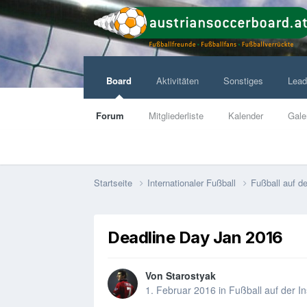
Board
Aktivitäten
Sonstiges
Lead
Forum
Mitgliederliste
Kalender
Gale
Startseite
Internationaler Fußball
Fußball auf de
Deadline Day Jan 2016
Von
Starostyak
1. Februar 2016
in
Fußball auf der In