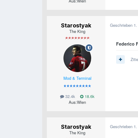
Aus:
Wien
Starostyak
Geschrieben
1.
The King
Federico 
Ziti
Mod & Terminal
32.4k
18.6k
Aus:
Wien
Starostyak
Geschrieben
1.
The King