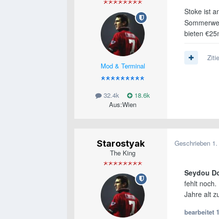
Stoke ist 
Sommerwechs
bieten €25
Ziti
Mod & Terminal
32.4k
18.6k
Aus:
Wien
Starostyak
Geschrieben
1.
The King
Seydou D
fehlt noch.
Jahre alt z
bearbeitet