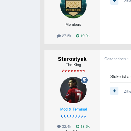
Ziti
Members
27.5k
19.9k
Starostyak
Geschrieben
1.
The King
Stoke ist 
Ziti
Mod & Terminal
32.4k
18.6k