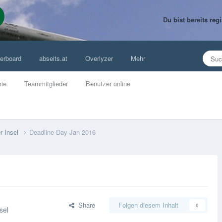
Du bist bereits re
erboard
abseits.at
Overlyzer
Mehr
rie
Teammitglieder
Benutzer online
r Insel
Deadline Day Jan 2016
Share
Folgen diesem Inhalt
0
sel