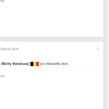
eren
 Februar 2016
an
Michy Batshuayi
von Marseille dran.
eren