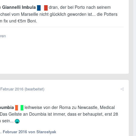
an
Giannelli Imbula
dran, der bei Porto nach seinem
el vom Marseille nicht glücklich geworden ist... die Potters
m fix und €5m Boni.
eren
 Februar 2016
(bearbeitet)
oumbia
leihweise von der Roma zu Newcastle, Medical
 Das Geilste an Doumbia ist immer, dass er behauptet, erst 28
u sein...
1. Februar 2016
von Starostyak