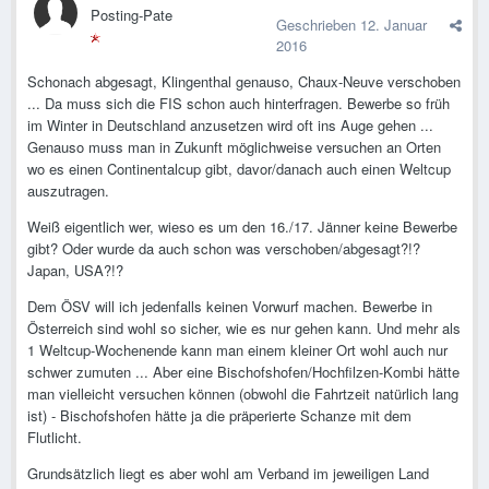
Posting-Pate
Geschrieben
12. Januar
2016
Schonach abgesagt, Klingenthal genauso, Chaux-Neuve verschoben
... Da muss sich die FIS schon auch hinterfragen. Bewerbe so früh
im Winter in Deutschland anzusetzen wird oft ins Auge gehen ...
Genauso muss man in Zukunft möglichweise versuchen an Orten
wo es einen Continentalcup gibt, davor/danach auch einen Weltcup
auszutragen.
Weiß eigentlich wer, wieso es um den 16./17. Jänner keine Bewerbe
gibt? Oder wurde da auch schon was verschoben/abgesagt?!?
Japan, USA?!?
Dem ÖSV will ich jedenfalls keinen Vorwurf machen. Bewerbe in
Österreich sind wohl so sicher, wie es nur gehen kann. Und mehr als
1 Weltcup-Wochenende kann man einem kleiner Ort wohl auch nur
schwer zumuten ... Aber eine Bischofshofen/Hochfilzen-Kombi hätte
man vielleicht versuchen können (obwohl die Fahrtzeit natürlich lang
ist) - Bischofshofen hätte ja die präperierte Schanze mit dem
Flutlicht.
Grundsätzlich liegt es aber wohl am Verband im jeweiligen Land