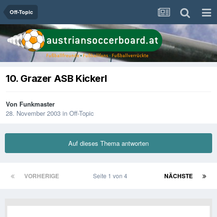
Off-Topic
10. Grazer ASB Kickerl
Von
Funkmaster
28. November 2003
in
Off-Topic
Auf dieses Thema antworten
VORHERIGE
Seite 1 von 4
NÄCHSTE