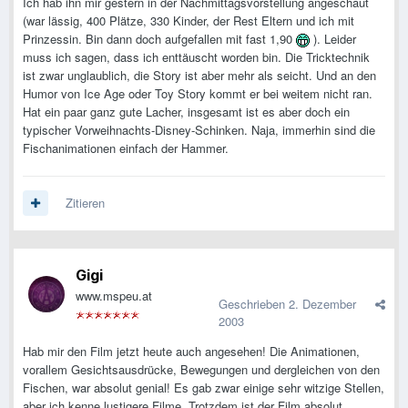
Ich hab ihn mir gestern in der Nachmittagsvorstellung angeschaut
(war lässig, 400 Plätze, 330 Kinder, der Rest Eltern und ich mit
Prinzessin. Bin dann doch aufgefallen mit fast 1,90
). Leider
muss ich sagen, dass ich enttäuscht worden bin. Die Tricktechnik
ist zwar unglaublich, die Story ist aber mehr als seicht. Und an den
Humor von Ice Age oder Toy Story kommt er bei weitem nicht ran.
Hat ein paar ganz gute Lacher, insgesamt ist es aber doch ein
typischer Vorweihnachts-Disney-Schinken. Naja, immerhin sind die
Fischanimationen einfach der Hammer.
Zitieren
Gigi
www.mspeu.at
Geschrieben
2. Dezember
2003
Hab mir den Film jetzt heute auch angesehen! Die Animationen,
vorallem Gesichtsausdrücke, Bewegungen und dergleichen von den
Fischen, war absolut genial! Es gab zwar einige sehr witzige Stellen,
aber ich kenne lustigere Filme. Trotzdem ist der Film absolut