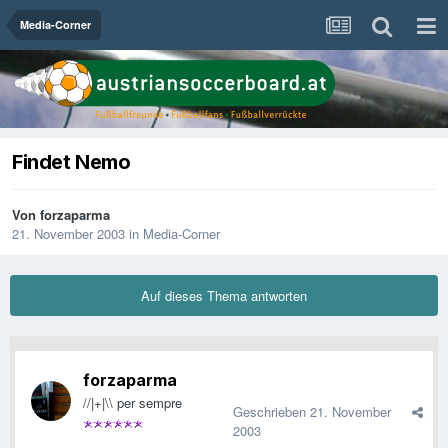
Media-Corner
Findet Nemo
Von
forzaparma
21. November 2003
in
Media-Corner
Auf dieses Thema antworten
forzaparma
//|+|\\ per sempre
Geschrieben
21. November
2003