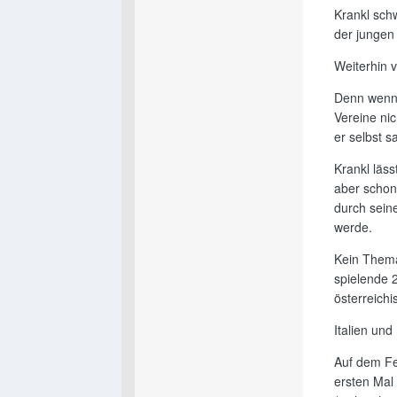
Krankl sch
der jungen
Weiterhin 
Denn wenn L
Vereine ni
er selbst s
Krankl läs
aber schon
durch sein
werde.
Kein Thema 
spielende 2
österreich
Italien un
Auf dem Fe
ersten Mal