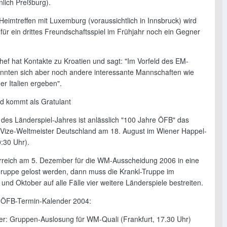
nlich Preßburg).
eimtreffen mit Luxemburg (voraussichtlich in Innsbruck) wird
 für ein drittes Freundschaftsspiel im Frühjahr noch ein Gegner
ef hat Kontakte zu Kroatien und sagt: "Im Vorfeld des EM-
önnten sich aber noch andere interessante Mannschaften wie
r Italien ergeben".
d kommt als Gratulant
des Länderspiel-Jahres ist anlässlich "100 Jahre ÖFB" das
t Vize-Weltmeister Deutschland am 18. August im Wiener Happel-
:30 Uhr).
erreich am 5. Dezember für die WM-Ausscheidung 2006 in eine
ruppe gelost werden, dann muss die Krankl-Truppe im
nd Oktober auf alle Fälle vier weitere Länderspiele bestreiten.
r ÖFB-Termin-Kalender 2004:
r: Gruppen-Auslosung für WM-Quali (Frankfurt, 17.30 Uhr)