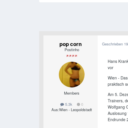
pop corn
Geschrieben
19
Postinho
Hans Krank
vor
Wien - Das
praktisch 
Members
Am 5. Deze
Trainers, 
5.3k
0
Wolfgang G
Aus:
Wien - Leopoldstadt
Auslosung 
Endrunde 