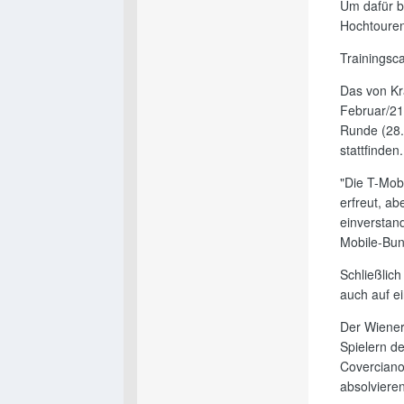
Um dafür be
Hochtouren
Trainingsc
Das von Kr
Februar/21
Runde (28.
stattfinden.
"Die T-Mob
erfreut, a
einverstand
Mobile-Bun
Schließlich
auch auf ei
Der Wiener
Spielern d
Coverciano
absolvieren