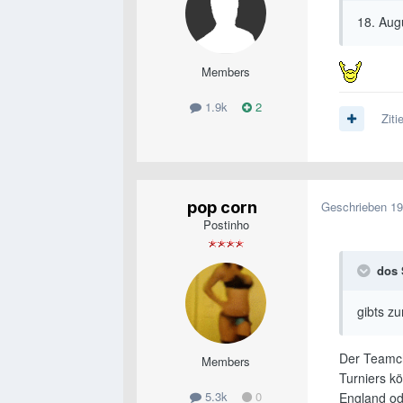
18. Aug
Members
1.9k
2
Ziti
pop corn
Geschrieben
19
Postinho
dos 
gibts z
Der Teamch
Members
Turniers k
5.3k
0
England ode