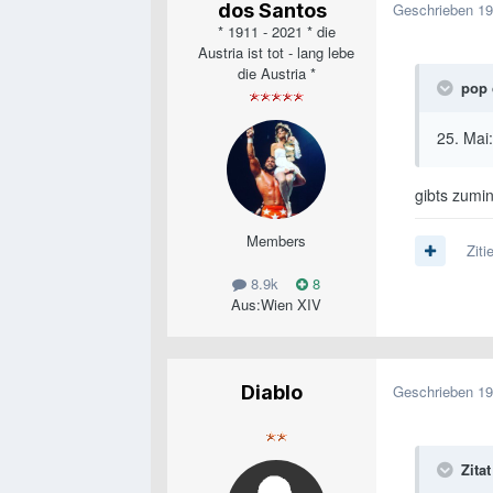
dos Santos
Geschrieben
19
* 1911 - 2021 * die
Austria ist tot - lang lebe
die Austria *
pop 
25. Mai
gibts zumin
Members
Ziti
8.9k
8
Aus:
Wien XIV
Diablo
Geschrieben
19
Zitat