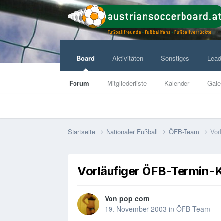
Board
Aktivitäten
Sonstiges
Lead
Forum
Mitgliederliste
Kalender
Gale
Startseite
Nationaler Fußball
ÖFB-Team
Vor
Vorläufiger ÖFB-Termin-K
Von
pop corn
19. November 2003
in
ÖFB-Team