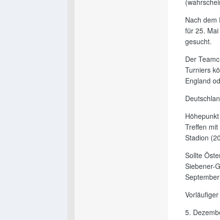
(wahrschei
Nach dem H
für 25. Mai
gesucht.
Der Teamch
Turniers k
England ode
Deutschlan
Höhepunkt 
Treffen mi
Stadion (20
Sollte Öst
Siebener-G
September u
Vorläufige
5. Dezembe