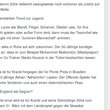
wimmt 2004 vielleicht zwangsweise noch extremer als zuletzt auf
 Welle.
verstärkter Trend zur Jugend
eute wie Mandl, Flögel, Scharner, Glieder usw., für ihre
cht spielen oder außer Form sind, dann muss der Teamchef wie
agte mit einer "Junioren-Mannschaft" antreten.
st alles in Ruhe auf sich zukommen. Der 50-Jährige kündigte
 an, dass er zum Beispiel Muhammet Akakündüz (Malatyaspor)
en Co-Trainer Slavko Kovacic in der Türkei beobachten lassen
ist für Krankl hingegen der für Ponte Preta in Brasilien
2-jährige Adrian "Adrianinho" Laaber. Der Offensiv-Spieler hat
ische Vorfahren und auch einen österreichischen Pass.
d England als Gegner?
ld ernst wird es für Krankl und seine Schützlinge 2004 zum
 am 31. März mit dem Länderspiel gegen die Slowakei