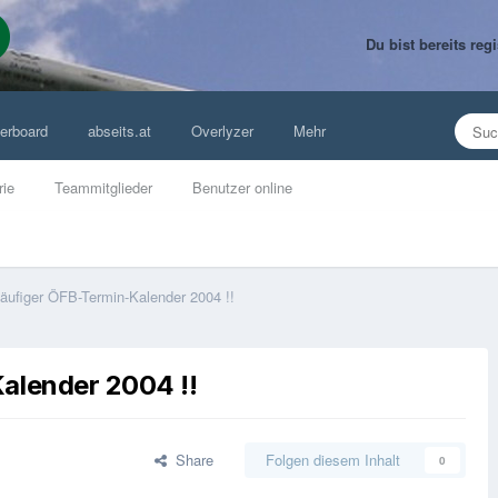
Du bist bereits re
erboard
abseits.at
Overlyzer
Mehr
rie
Teammitglieder
Benutzer online
läufiger ÖFB-Termin-Kalender 2004 !!
alender 2004 !!
Share
Folgen diesem Inhalt
0