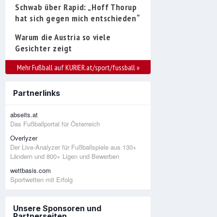
Schwab über Rapid: „Hoff Thorup
hat sich gegen mich entschieden“
Warum die Austria so viele
Gesichter zeigt
Mehr Fußball auf KURIER.at/sport/fussball
»
Partnerlinks
abseits.at
Das Fußballportal für Österreich
Overlyzer
Der Live-Analyzer für Fußballspiele aus 130+
Ländern und 800+ Ligen und Bewerben
wettbasis.com
Sportwetten mit Erfolg
Unsere Sponsoren und
Partnerseiten