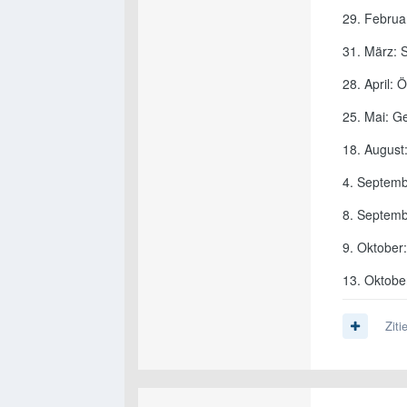
29. Februar
31. März: 
28. April: 
25. Mai: G
18. August
4. Septemb
8. Septemb
9. Oktober
13. Oktobe
Ziti