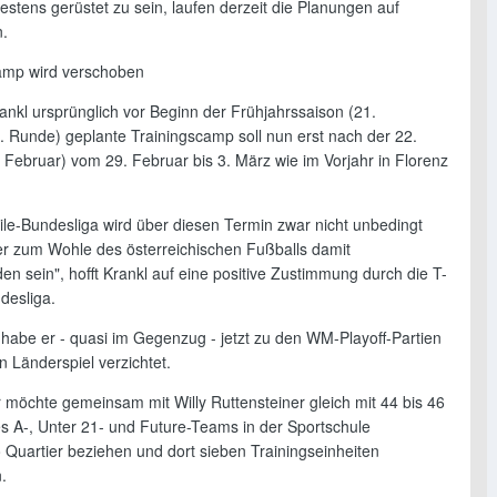
stens gerüstet zu sein, laufen derzeit die Planungen auf
.
amp wird verschoben
ankl ursprünglich vor Beginn der Frühjahrssaison (21.
. Runde) geplante Trainingscamp soll nun erst nach der 22.
 Februar) vom 29. Februar bis 3. März wie im Vorjahr in Florenz
ile-Bundesliga wird über diesen Termin zwar nicht unbedingt
ber zum Wohle des österreichischen Fußballs damit
en sein", hofft Krankl auf eine positive Zustimmung durch die T-
desliga.
 habe er - quasi im Gegenzug - jetzt zu den WM-Playoff-Partien
n Länderspiel verzichtet.
 möchte gemeinsam mit Willy Ruttensteiner gleich mit 44 bis 46
es A-, Unter 21- und Future-Teams in der Sportschule
 Quartier beziehen und dort sieben Trainingseinheiten
.