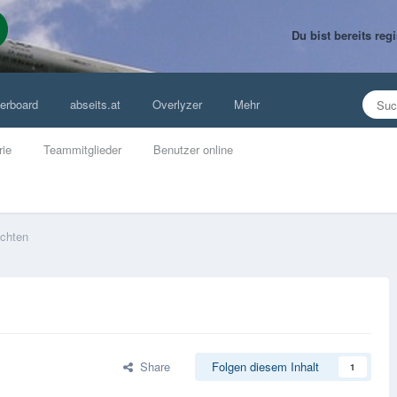
Du bist bereits re
erboard
abseits.at
Overlyzer
Mehr
rie
Teammitglieder
Benutzer online
chten
Share
Folgen diesem Inhalt
1