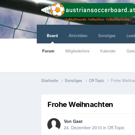
Board
Aktivitäten
Sonstiges
Lead
Forum
Mitgliederliste
Kalender
Gale
Startseite
Sonstiges
Off-Topic
Frohe Weihna
Frohe Weihnachten
Von Gast
24. Dezember 2010
in
Off-Topic