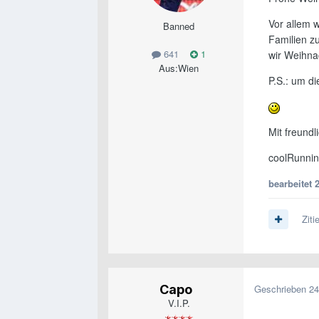
Vor allem w
Banned
Familien z
641
1
wir Weihnac
Aus:
Wien
P.S.: um di
Mit freundl
coolRunni
bearbeitet
Ziti
Capo
Geschrieben
24
V.I.P.