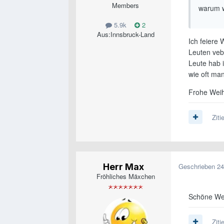
Members
warum w
5.9k
2
Aus:
Innsbruck-Land
Ich feiere
Leuten veb
Leute hab 
wie oft man
Frohe Wei
Ziti
Herr Max
Geschrieben
24
Fröhliches Mäxchen
Schöne Wei
Ziti