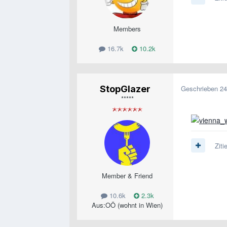
Members
16.7k
10.2k
StopGlazer
Geschrieben
24
*****
Ziti
Member & Friend
10.6k
2.3k
Aus:
OÖ (wohnt in Wien)