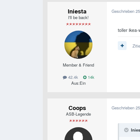
Iniesta
Geschrieben
25
I'll be back!
toller ike
Ziti
Member & Friend
42.4k
14k
Aus:
Ein
Coops
Geschrieben
25
ASB-Legende
Inie