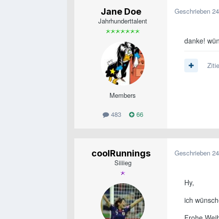
Jane Doe
Geschrieben
24
Jahrhunderttalent
danke! wüns
Ziti
Members
483
66
coolRunnings
Geschrieben
24
Siiiieg
Hy,
ich wünsch
Frohe Wei