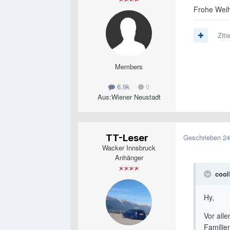
Frohe Wei
Ziti
Members
6.9k
0
Aus:
Wiener Neustadt
TT-Leser
Geschrieben
24
Wacker Innsbruck
Anhänger
cool
Hy,
Vor all
Familie