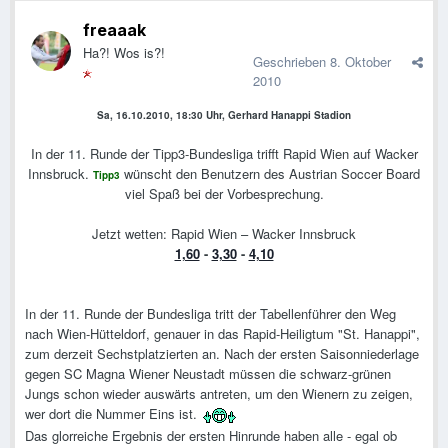
freaaak
Ha?! Wos is?!
Geschrieben
8. Oktober
2010
Sa, 16.10.2010, 18:30 Uhr, Gerhard Hanappi Stadion
In der 11. Runde der Tipp3-Bundesliga trifft Rapid Wien auf Wacker
Innsbruck.
wünscht den Benutzern des Austrian Soccer Board
Tipp3
viel Spaß bei der Vorbesprechung.
Jetzt wetten: Rapid Wien – Wacker Innsbruck
1,60
-
3,30
-
4,10
In der 11. Runde der Bundesliga tritt der Tabellenführer den Weg
nach Wien-Hütteldorf, genauer in das Rapid-Heiligtum "St. Hanappi",
zum derzeit Sechstplatzierten an. Nach der ersten Saisonniederlage
gegen SC Magna Wiener Neustadt müssen die schwarz-grünen
Jungs schon wieder auswärts antreten, um den Wienern zu zeigen,
wer dort die Nummer Eins ist.
Das glorreiche Ergebnis der ersten Hinrunde haben alle - egal ob