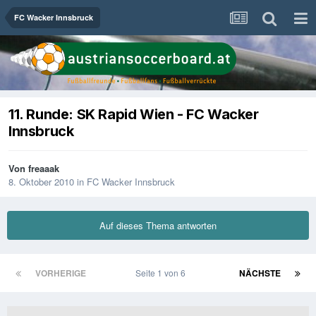
FC Wacker Innsbruck
11. Runde: SK Rapid Wien - FC Wacker
Innsbruck
Von
freaaak
8. Oktober 2010
in
FC Wacker Innsbruck
Auf dieses Thema antworten
VORHERIGE
Seite 1 von 6
NÄCHSTE