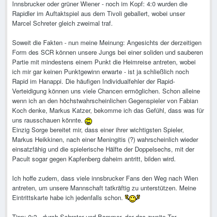
Innsbrucker oder grüner Wiener - noch im Kopf: 4:0 wurden die
Rapidler im Auftaktspiel aus dem Tivoli geballert, wobei unser
Marcel Schreter gleich zweimal traf.
Soweit die Fakten - nun meine Meinung: Angesichts der derzeitigen
Form des SCR können unsere Jungs bei einer soliden und sauberen
Partie mit mindestens einem Punkt die Heimreise antreten, wobei
ich mir gar keinen Punktgewinn erwarte - ist ja schließlich noch
Rapid im Hanappi. Die häufigen Individualfehler der Rapid-
Verteidigung können uns viele Chancen ermöglichen. Schon alleine
wenn ich an den höchstwahrscheinlichen Gegenspieler von Fabian
Koch denke, Markus Katzer, bekomme ich das Gefühl, dass was für
uns rausschauen könnte.
Einzig Sorge bereitet mir, dass einer ihrer wichtigsten Spieler,
Markus Heikkinen, nach einer Meningitis (?) wahrscheinlich wieder
einsatzfähig und die spielerische Hälfte der Doppelsechs, mit der
Pacult sogar gegen Kapfenberg daheim antritt, bilden wird.
Ich hoffe zudem, dass viele innsbrucker Fans den Weg nach Wien
antreten, um unsere Mannschaft tatkräftig zu unterstützen. Meine
Eintrittskarte habe ich jedenfalls schon.
Tipp: 0:2 - durch Schreter und Bammer, der das zweite Tor