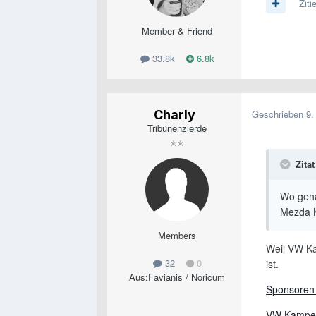
Ziti
Member & Friend
33.8k
6.8k
Charly
Geschrieben
9.
Tribünenzierde
Zitat
Wo gena
Mezda K
Members
Weil VW Ka
32
0
ist.
Aus:
Favianis / Noricum
Sponsoren
VW Kamper,