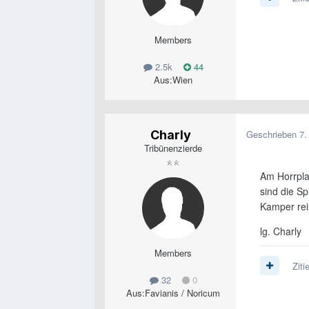
Members
2.5k
44
Aus:
Wien
Charly
Geschrieben
7.
Tribünenzierde
Am Horrpla
sind die S
Kamper rei
lg. Charly
Members
Ziti
32
0
Aus:
Favianis / Noricum