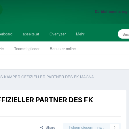
Du bist bereits re
erboard
abseits.at
Overlyzer
Mehr
rie
Teammitglieder
Benutzer online
S KAMPER OFFIZIELLER PARTNER DES FK MAGNA
IZIELLER PARTNER DES FK
Share
Folgen diesem Inhalt
0