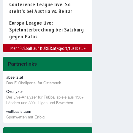
Conference League live: So
steht's bei Austria vs. Beitar
Europa League live:
Spielunterbrechung bei Salzburg
gegen Pafos
Mehr Fußball auf KURIER.at/sport/fussball
»
Partnerlinks
abseits.at
Das Fußballportal für Österreich
Overlyzer
Der Live-Analyzer für Fußballspiele aus 130+
Ländern und 800+ Ligen und Bewerben
wettbasis.com
Sportwetten mit Erfolg