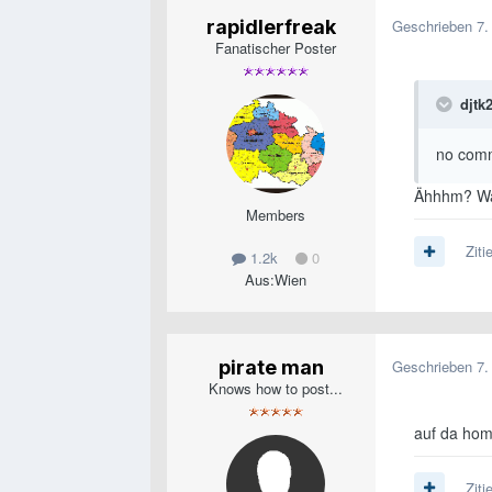
rapidlerfreak
Geschrieben
7.
Fanatischer Poster
djtk2
no com
Ähhhm? Wa
Members
Ziti
1.2k
0
Aus:
Wien
pirate man
Geschrieben
7.
Knows how to post...
auf da ho
Ziti