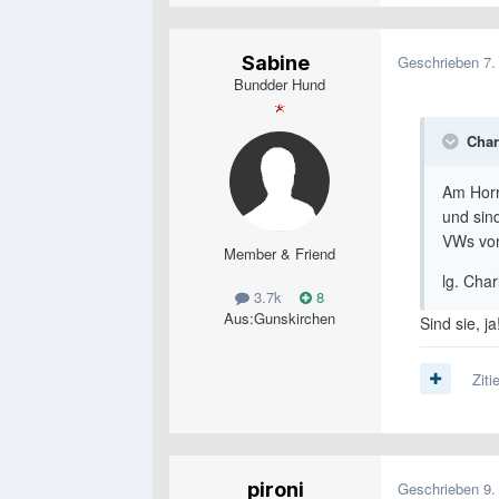
Sabine
Geschrieben
7.
Bundder Hund
Charl
Am Horr
und sind
VWs vom
Member & Friend
lg. Char
3.7k
8
Aus:
Gunskirchen
Sind sie, j
Ziti
pironi
Geschrieben
9.