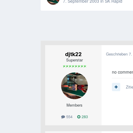
7. September 2003
in
SK Rapid
djtk22
Geschrieben
7.
Superstar
no comme
Ziti
Members
554
283