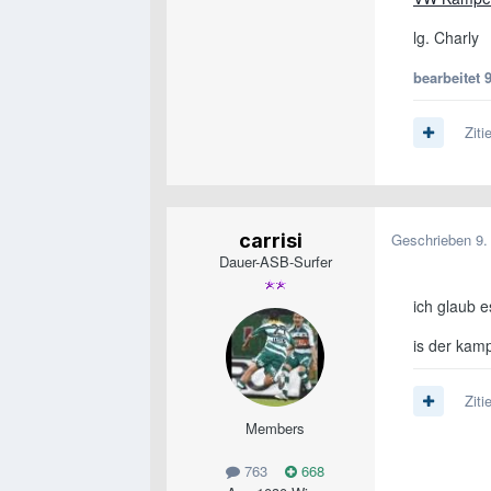
lg. Charly
bearbeitet
Ziti
carrisi
Geschrieben
9.
Dauer-ASB-Surfer
ich glaub e
is der kam
Ziti
Members
763
668