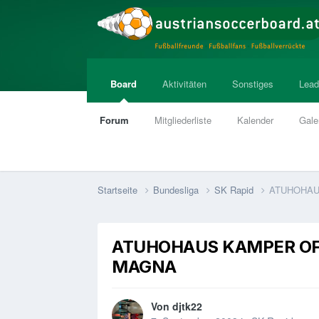
Board
Aktivitäten
Sonstiges
Lead
Forum
Mitgliederliste
Kalender
Gale
Startseite
Bundesliga
SK Rapid
ATUHOHAU
ATUHOHAUS KAMPER OFF
MAGNA
Von
djtk22