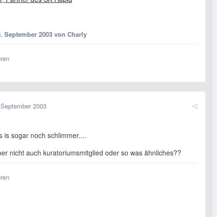
9. September 2003
von Charly
eren
 September 2003
s is sogar noch schlimmer....
per nicht auch kuratoriumsmitglied oder so was ähnliches??
eren