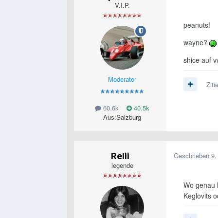
V.I.P.
peanuts!
wayne?
shice auf 
Moderator
Ziti
60.6k
40.5k
Aus:
Salzburg
Relii
Geschrieben
9.
legende
Wo genau l
Keglovits o