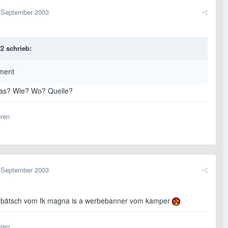
 September 2003
2 schrieb:
ment
s? Wie? Wo? Quelle?
eren
 September 2003
mbätsch vom fk magna is a werbebanner vom kamper
eren