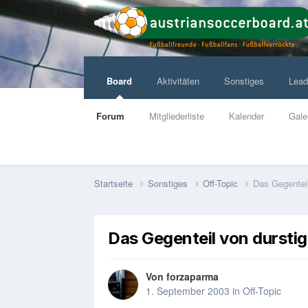
Board
Aktivitäten
Sonstiges
Lead
Forum
Mitgliederliste
Kalender
Gale
Startseite
Sonstiges
Off-Topic
Das Gegenteil
Das Gegenteil von dursti
Von
forzaparma
1. September 2003
in
Off-Topic