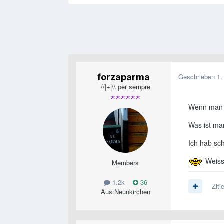
forzaparma
Geschrieben
1.
//|+|\\ per sempre
Wenn man n
Was ist ma
Ich hab sch
Weiss 
Members
1.2k
36
Ziti
Aus:
Neunkirchen