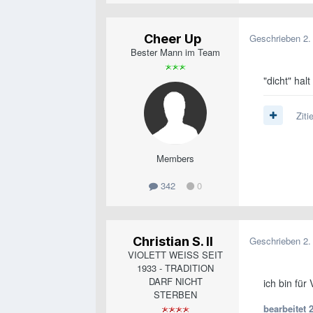
Cheer Up
Geschrieben
2.
Bester Mann im Team
"dicht" hal
Ziti
Members
342
0
Christian S. II
Geschrieben
2.
VIOLETT WEISS SEIT
1933 - TRADITION
DARF NICHT
ich bin für
STERBEN
bearbeitet