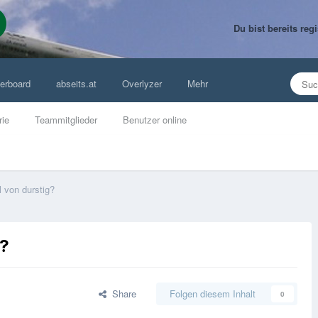
Du bist bereits re
erboard
abseits.at
Overlyzer
Mehr
rie
Teammitglieder
Benutzer online
 von durstig?
g?
Share
Folgen diesem Inhalt
0