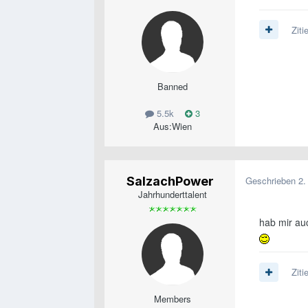
Ziti
Banned
5.5k
3
Aus:
Wien
SalzachPower
Geschrieben
2.
Jahrhunderttalent
hab mir auc
Ziti
Members