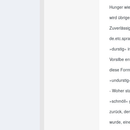
Hunger wie
wird übrig
Zuverlässi
de.etc.spr
»durstig« 
Vorsilbe e
diese Form
»undurstig
- Woher st
»schmöll« 
zurück, der
wurde, eine