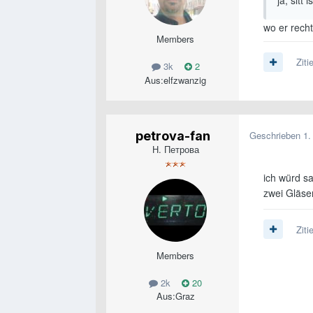
ja, sitt i
wo er recht
Members
Ziti
3k
2
Aus:
elfzwanzig
petrova-fan
Geschrieben
1.
Н. Петрова
ich würd s
zwei Gläse
Ziti
Members
2k
20
Aus:
Graz