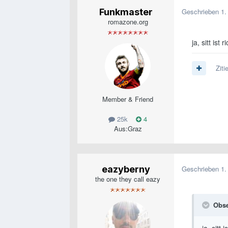
Funkmaster
Geschrieben
1.
romazone.org
ja, sitt ist r
Ziti
Member & Friend
25k
4
Aus:
Graz
eazyberny
Geschrieben
1.
the one they call eazy
Obse