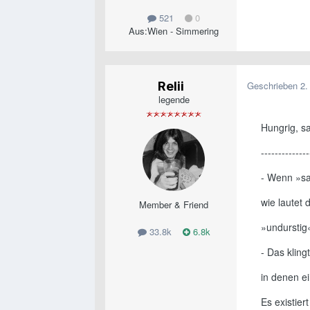
521
0
Aus:
Wien - Simmering
Relii
Geschrieben
2.
legende
Hungrig, sa
--------------
- Wenn »sa
wie lautet
Member & Friend
»undurstig
33.8k
6.8k
- Das klin
in denen ei
Es existier