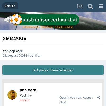
Bet4Fun
29.8.2008
Von
pop corn
28. August 2008
in
Bet4Fun
Auf dieses Thema antworten
pop corn
Postinho
Geschrieben
28. August
2008