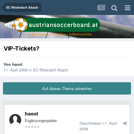
SC Rheindorf Altach
VIP-Tickets?
Von
haool
11. April 2008
in
SC Rheindorf Altach
Auf dieses Thema antworten
haool
Ergänzungsspieler
Geschrieben
11. April
2008