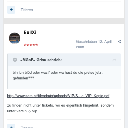
Zitieren
ExilXi
...
Geschrieben
12. April
2008
-=MGoF=-Grisu schrieb:
bin ich blöd oder was? oder wa hast du die preise jetzt
gefunden???
http://www.scra.at/fileadmin/uploads/VIP/S...e_VIP_Kopie.pdf
zu finden nicht unter tickets, wo es eigentlich hingehört, sondern
unter verein -> vip
Zitieren