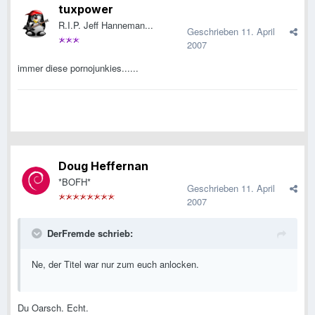
tuxpower
R.I.P. Jeff Hanneman...
Geschrieben
11. April
2007
immer diese pornojunkies......
Doug Heffernan
*BOFH*
Geschrieben
11. April
2007
DerFremde schrieb:
Ne, der Titel war nur zum euch anlocken.
Du Oarsch. Echt.