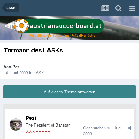
LASK
Tormann des LASKs
Von
Pezi
16. Juni 2003
in
LASK
Auf dieses Thema antworten
Pezi
The Pezident of Bäristan
Geschrieben
16. Juni
2003