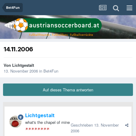
Bet4Fun
14.11.2006
Von
Lichtgestalt
13. November 2006
in
Bet4Fun
Auf dieses Thema antworten
Lichtgestalt
what's the chapel of mine
Geschrieben
13. November
2006