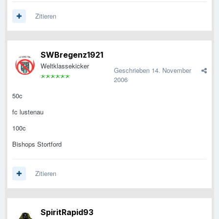
Zitieren
SWBregenz1921
Weltklassekicker
Geschrieben
14. November
2006
50c
fc lustenau
100c
Bishops Stortford
Zitieren
SpiritRapid93