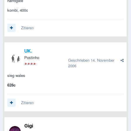
harrogate
kombi, 400c
Zitieren
UK.
Postinho
Geschrieben
14. November
2006
sieg wales
628c
Zitieren
Gigi