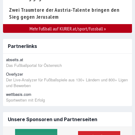
Zwei Traumtore der Austria-Talente bringen den
Sieg gegen Jerusalem
Mehr Fußball auf KURIER.at/sport/fussball
»
Partnerlinks
abseits.at
Das Fußballportal für Österreich
Overlyzer
Der Live-Analyzer für Fußballspiele aus 130+ Ländern und 800+ Ligen
und Bewerben
wettbasis.com
Sportwetten mit Erfolg
Unsere Sponsoren und Partnerseiten