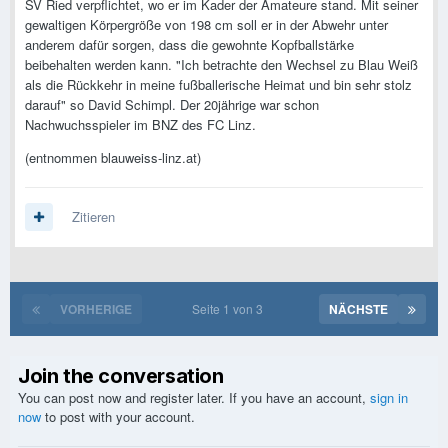
SV Ried verpflichtet, wo er im Kader der Amateure stand. Mit seiner
gewaltigen Körpergröße von 198 cm soll er in der Abwehr unter
anderem dafür sorgen, dass die gewohnte Kopfballstärke
beibehalten werden kann. "Ich betrachte den Wechsel zu Blau Weiß
als die Rückkehr in meine fußballerische Heimat und bin sehr stolz
darauf" so David Schimpl. Der 20jährige war schon
Nachwuchsspieler im BNZ des FC Linz.
(entnommen blauweiss-linz.at)
Zitieren
VORHERIGE
Seite 1 von 3
NÄCHSTE
Join the conversation
You can post now and register later. If you have an account,
sign in
now
to post with your account.