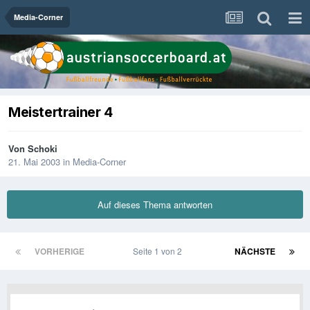
Media-Corner
Meistertrainer 4
Von
Schoki
21. Mai 2003
in
Media-Corner
Auf dieses Thema antworten
VORHERIGE
Seite 1 von 2
NÄCHSTE