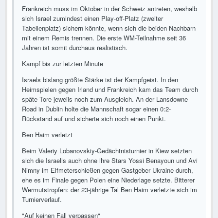
Frankreich muss im Oktober in der Schweiz antreten, weshalb
sich Israel zumindest einen Play-off-Platz (zweiter
Tabellenplatz) sichern könnte, wenn sich die beiden Nachbarn
mit einem Remis trennen. Die erste WM-Teilnahme seit 36
Jahren ist somit durchaus realistisch.
Kampf bis zur letzten Minute
Israels bislang größte Stärke ist der Kampfgeist. In den
Heimspielen gegen Irland und Frankreich kam das Team durch
späte Tore jeweils noch zum Ausgleich. An der Lansdowne
Road in Dublin holte die Mannschaft sogar einen 0:2-
Rückstand auf und sicherte sich noch einen Punkt.
Ben Haim verletzt
Beim Valeriy Lobanovskiy-Gedächtnisturnier in Kiew setzten
sich die Israelis auch ohne ihre Stars Yossi Benayoun und Avi
Nimny im Elfmeterschießen gegen Gastgeber Ukraine durch,
ehe es im Finale gegen Polen eine Niederlage setzte. Bitterer
Wermutstropfen: der 23-jährige Tal Ben Haim verletzte sich im
Turnierverlauf.
"Auf keinen Fall verpassen"