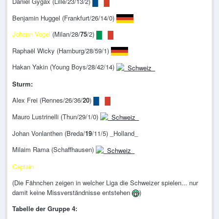
Daniel Gygax (Lille/23/13/2)
Benjamin Huggel (Frankfurt/26/14/0)
Johann Vogel
(Milan/28/
75
/2)
Raphaël Wicky (Hamburg/28/59/1)
Hakan Yakin (Young Boys/28/42/14)
Sturm:
Alex Frei (Rennes/26/36/
20
)
Mauro Lustrinelli (Thun/29/1/0)
Johan Vonlanthen (Breda/
19
/11/5) _Holland_
Milaim Rama (Schaffhausen)
Captain
(Die Fähnchen zeigen in welcher Liga die Schweizer spielen... nur
damit keine Missverständnisse entstehen
)
Tabelle der Gruppe 4: