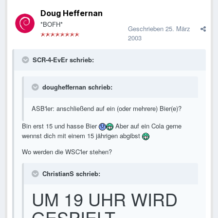
Doug Heffernan
*BOFH*
Geschrieben
25. März
2003
SCR-4-EvEr schrieb:
dougheffernan schrieb:
ASB'ler: anschließend auf ein (oder mehrere) Bier(e)?
Bin erst 15 und hasse Bier
Aber auf ein Cola gerne
wennst dich mit einem 15 jährigen abgibst
Wo werden die WSC'ler stehen?
ChristianS schrieb:
UM 19 UHR WIRD
GESPIELT