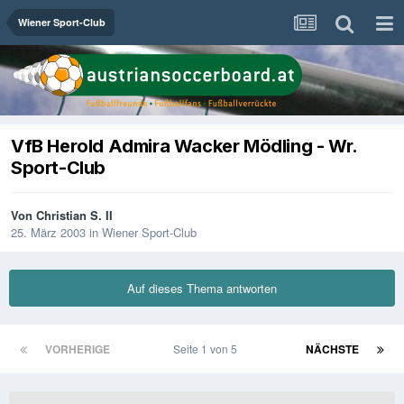
Wiener Sport-Club
VfB Herold Admira Wacker Mödling - Wr.
Sport-Club
Von
Christian S. II
25. März 2003
in
Wiener Sport-Club
Auf dieses Thema antworten
VORHERIGE
Seite 1 von 5
NÄCHSTE