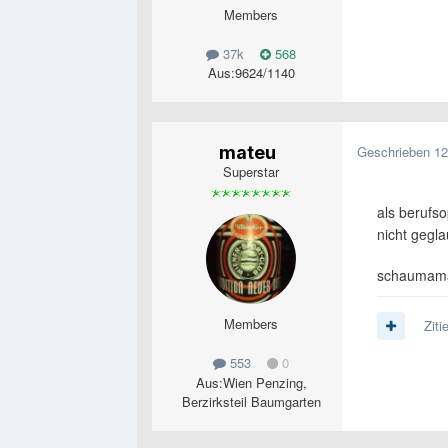
Members
37k
568
Aus:
9624/1140
mateu
Geschrieben
12
Superstar
als berufs
nicht gegla
schaumam
Members
Ziti
553
0
Aus:
Wien Penzing,
Berzirksteil Baumgarten