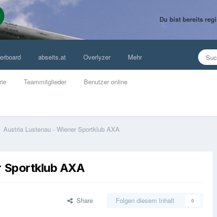
Du bist bereits re
erboard
abseits.at
Overlyzer
Mehr
rie
Teammitglieder
Benutzer online
Austria Lustenau - Wiener Sportklub AXA
r Sportklub AXA
Share
Folgen diesem Inhalt
0