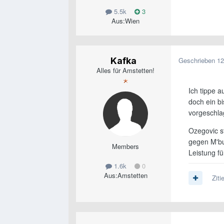
5.5k
3
Aus:
Wien
Kafka
Geschrieben
12
Alles für Amstetten!
Ich tippe a
doch ein b
vorgeschla
Ozegovic st
gegen M'bur
Members
Leistung fü
1.6k
0
Aus:
Amstetten
Ziti