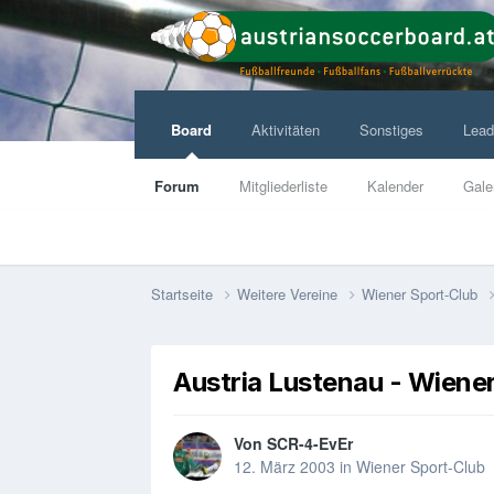
Board
Aktivitäten
Sonstiges
Lead
Forum
Mitgliederliste
Kalender
Gale
Startseite
Weitere Vereine
Wiener Sport-Club
Austria Lustenau - Wiene
Von
SCR-4-EvEr
12. März 2003
in
Wiener Sport-Club