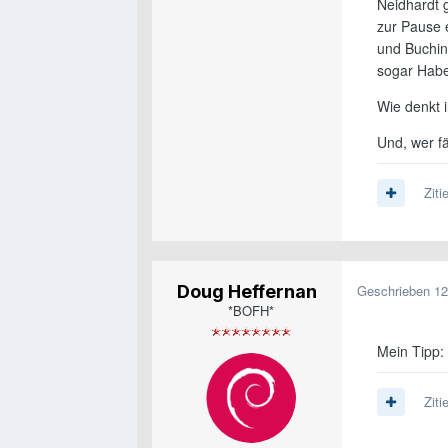
Neidhardt g
zur Pause 
und Buchin
sogar Habe
Wie denkt i
Und, wer f
Ziti
Doug Heffernan
Geschrieben
12
*BOFH*
Mein Tipp:
Ziti