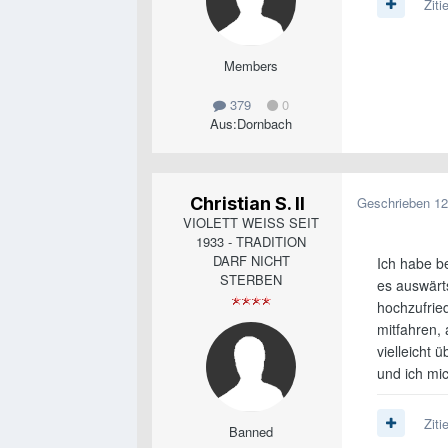
Ziti
Members
379
0
Aus:
Dornbach
Christian S. II
Geschrieben
12
VIOLETT WEISS SEIT
1933 - TRADITION
DARF NICHT
Ich habe b
STERBEN
es auswärt
hochzufried
mitfahren, 
vielleicht 
und ich mi
Ziti
Banned