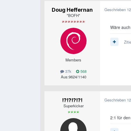
Doug Heffernan
Geschrieben
12
*BOFH*
Wäre auch 
Ziti
Members
37k
568
Aus:
9624/1140
!?!?!?!?!
Geschrieben
12
Superkicker
2:1 für de