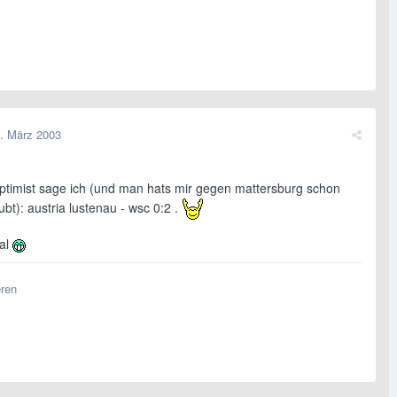
. März 2003
optimist sage ich (und man hats mir gegen mattersburg schon
ubt): austria lustenau - wsc 0:2 .
al
eren