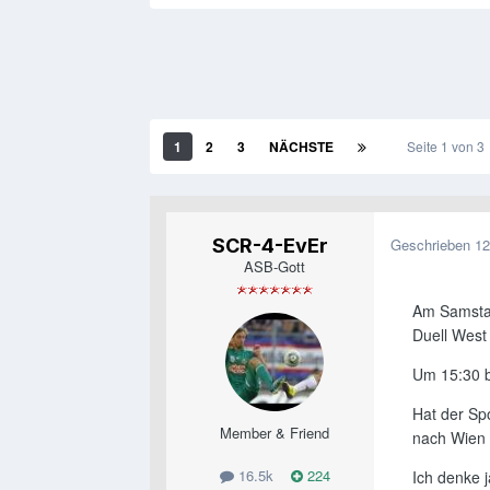
1
2
3
NÄCHSTE
Seite 1 von 
SCR-4-EvEr
Geschrieben
12
ASB-Gott
Am Samstag
Duell West
Um 15:30 b
Hat der Spo
Member & Friend
nach Wien
16.5k
224
Ich denke j