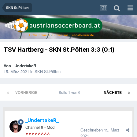
SKN St.Pölten
TSV Hartberg - SKN St.Pölten 3:3 (0:1)
Von
_UndertakeR_
15. März 2021
in
SKN St.Pölten
VORHERIGE
Seite 1 von 6
NÄCHSTE
_UndertakeR_
Channel 9 - Mod
Geschrieben
15. März
2021