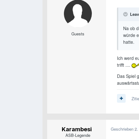
Leav
Na ob da
Guests
würde e
hatte.
Ich werd e
trifft ....
Das Spiel 
auswärtsst
Ziti
Karambesi
Geschrieben
2.
ASB-Legende