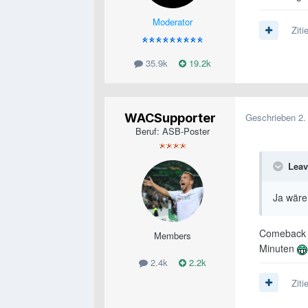
Moderator
Ziti
35.9k
19.2k
WACSupporter
Geschrieben
2.
Beruf: ASB-Poster
Leav
Ja wäre 
Comeback d
Members
Minuten
2.4k
2.2k
Ziti