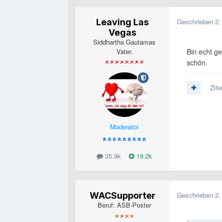
Leaving Las
Geschrieben
2.
Vegas
Siddhartha Gautamas
Vater.
Bin echt g
schön.
Ziti
Moderator
35.9k
19.2k
WACSupporter
Geschrieben
2.
Beruf: ASB-Poster