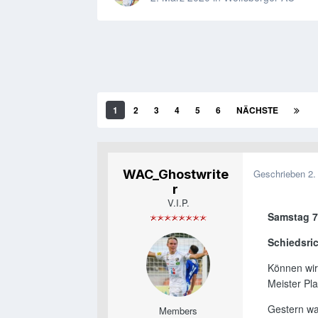
1
2
3
4
5
6
NÄCHSTE
WAC_Ghostwrite
Geschrieben
2.
r
V.I.P.
Samstag 7.
Schiedsric
Können wir
Meister Pl
Gestern wa
Members