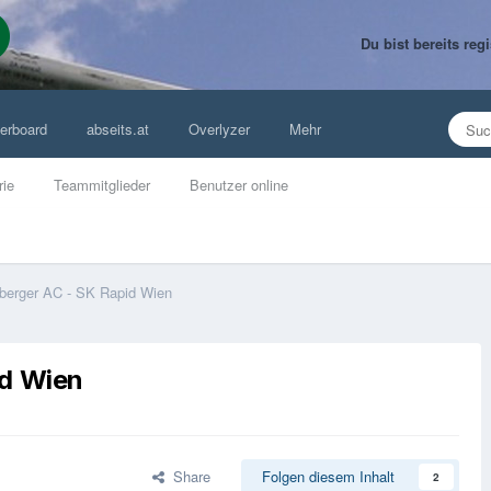
Du bist bereits re
erboard
abseits.at
Overlyzer
Mehr
rie
Teammitglieder
Benutzer online
berger AC - SK Rapid Wien
id Wien
Share
Folgen diesem Inhalt
2