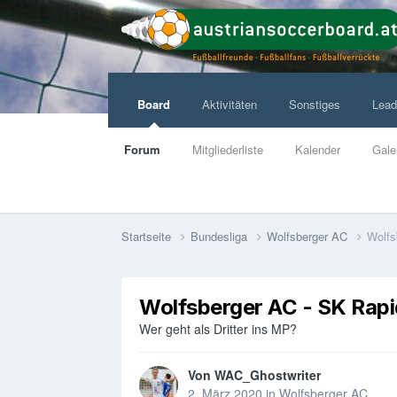
Board
Aktivitäten
Sonstiges
Lead
Forum
Mitgliederliste
Kalender
Gale
Startseite
Bundesliga
Wolfsberger AC
Wolfs
Wolfsberger AC - SK Rap
Wer geht als Dritter ins MP?
Von
WAC_Ghostwriter
2. März 2020
in
Wolfsberger AC