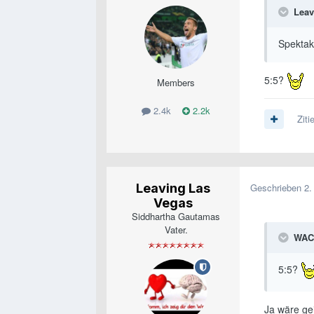
Leav
Spektak
5:5?
Members
2.4k
2.2k
Ziti
Leaving Las
Geschrieben
2.
Vegas
Siddhartha Gautamas
Vater.
WAC
5:5?
Ja wäre gei