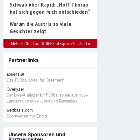
Schwab über Rapid: „Hoff Thorup
hat sich gegen mich entschieden“
Warum die Austria so viele
Gesichter zeigt
Mehr Fußball auf KURIER.at/sport/fussball
»
Partnerlinks
abseits.at
Das Fußballportal für Österreich
Overlyzer
Der Live-Analyzer für Fußballspiele aus 130+
Ländern und 800+ Ligen und Bewerben
wettbasis.com
Sportwetten mit Erfolg
Unsere Sponsoren und
Partnerseiten