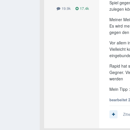
Spiel gege
19.9k
17.4k
zulegen k
Meiner Mei
Es wird me
gegen den B
Vor allem 
Vielleicht
eingebunde
Rapid hat s
Gegner. Vie
werden
Mein Tipp 
bearbeitet
Ziti