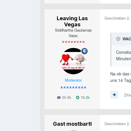
Leaving Las
Geschrieben
2.
Vegas
Siddhartha Gautamas
Vater.
WAC
Comebac
Minute
Na ob das s
Moderator
uns 14 Tag
Ziti
35.9k
19.2k
Gast mostbartl
Geschrieben
2.