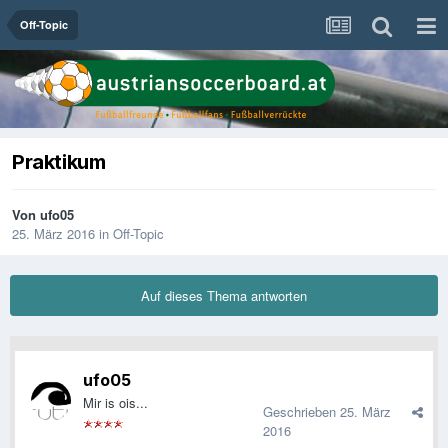
Off-Topic
Praktikum
Von
ufo05
25. März 2016
in
Off-Topic
Auf dieses Thema antworten
ufo05
Mir is ois...
Geschrieben
25. März
2016