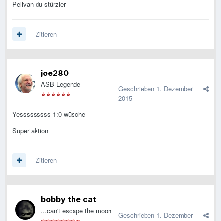
Pelivan du stürzler
Zitieren
joe280
ASB-Legende
Geschrieben
1. Dezember
2015
Yesssssssss 1:0 wüsche
Super aktion
Zitieren
bobby the cat
...can't escape the moon
Geschrieben
1. Dezember