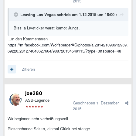
2015
Leaving Las Vegas schrieb am 1.12.2015 um 18:00 :
Bissi a Liveticker warat kamot Jungs.
...in den Kommentaren
https://m.facebook.com/WolfsbergerAC/photos/a.281421098612959.
69220.281274048627664/988726134549115/?type=3&source=48
Zitieren
joe280
ASB-Legende
Geschrieben
1. Dezember
2015
Wir beginnen sehr verheißungsvoll
Riesenchance Sakko, einmal Glück bei stange