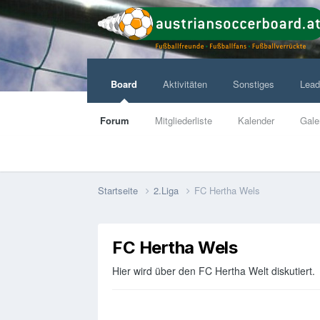
Board
Aktivitäten
Sonstiges
Lead
Forum
Mitgliederliste
Kalender
Gale
Startseite
2.Liga
FC Hertha Wels
FC Hertha Wels
Hier wird über den FC Hertha Welt diskutiert.