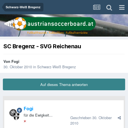
Schwarz-Weiß Bregenz
SC Bregenz - SVG Reichenau
Von
Fogi
30. Oktober 2010
in
Schwarz-Weiß Bregenz
Auf dieses Thema antworten
Fogi
für die Ewigkeit...
Geschrieben
30. Oktober
2010