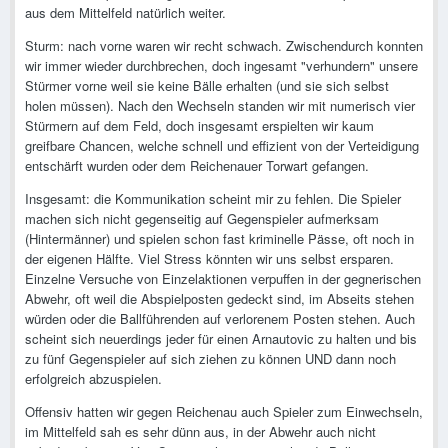
aus dem Mittelfeld natürlich weiter.
Sturm: nach vorne waren wir recht schwach. Zwischendurch konnten
wir immer wieder durchbrechen, doch ingesamt "verhundern" unsere
Stürmer vorne weil sie keine Bälle erhalten (und sie sich selbst
holen müssen). Nach den Wechseln standen wir mit numerisch vier
Stürmern auf dem Feld, doch insgesamt erspielten wir kaum
greifbare Chancen, welche schnell und effizient von der Verteidigung
entschärft wurden oder dem Reichenauer Torwart gefangen.
Insgesamt: die Kommunikation scheint mir zu fehlen. Die Spieler
machen sich nicht gegenseitig auf Gegenspieler aufmerksam
(Hintermänner) und spielen schon fast kriminelle Pässe, oft noch in
der eigenen Hälfte. Viel Stress könnten wir uns selbst ersparen.
Einzelne Versuche von Einzelaktionen verpuffen in der gegnerischen
Abwehr, oft weil die Abspielposten gedeckt sind, im Abseits stehen
würden oder die Ballführenden auf verlorenem Posten stehen. Auch
scheint sich neuerdings jeder für einen Arnautovic zu halten und bis
zu fünf Gegenspieler auf sich ziehen zu können UND dann noch
erfolgreich abzuspielen.
Offensiv hatten wir gegen Reichenau auch Spieler zum Einwechseln,
im Mittelfeld sah es sehr dünn aus, in der Abwehr auch nicht