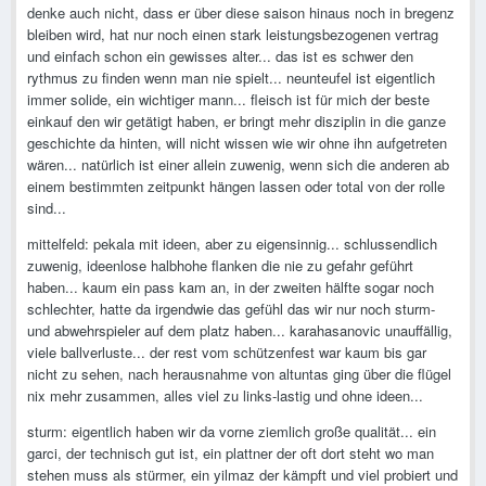
denke auch nicht, dass er über diese saison hinaus noch in bregenz
bleiben wird, hat nur noch einen stark leistungsbezogenen vertrag
und einfach schon ein gewisses alter... das ist es schwer den
rythmus zu finden wenn man nie spielt... neunteufel ist eigentlich
immer solide, ein wichtiger mann... fleisch ist für mich der beste
einkauf den wir getätigt haben, er bringt mehr disziplin in die ganze
geschichte da hinten, will nicht wissen wie wir ohne ihn aufgetreten
wären... natürlich ist einer allein zuwenig, wenn sich die anderen ab
einem bestimmten zeitpunkt hängen lassen oder total von der rolle
sind...
mittelfeld: pekala mit ideen, aber zu eigensinnig... schlussendlich
zuwenig, ideenlose halbhohe flanken die nie zu gefahr geführt
haben... kaum ein pass kam an, in der zweiten hälfte sogar noch
schlechter, hatte da irgendwie das gefühl das wir nur noch sturm-
und abwehrspieler auf dem platz haben... karahasanovic unauffällig,
viele ballverluste... der rest vom schützenfest war kaum bis gar
nicht zu sehen, nach herausnahme von altuntas ging über die flügel
nix mehr zusammen, alles viel zu links-lastig und ohne ideen...
sturm: eigentlich haben wir da vorne ziemlich große qualität... ein
garci, der technisch gut ist, ein plattner der oft dort steht wo man
stehen muss als stürmer, ein yilmaz der kämpft und viel probiert und