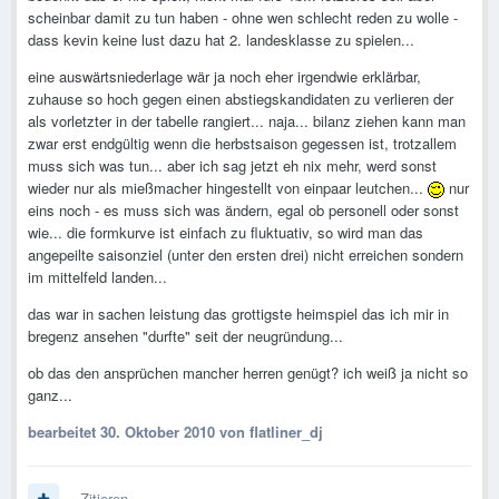
scheinbar damit zu tun haben - ohne wen schlecht reden zu wolle -
dass kevin keine lust dazu hat 2. landesklasse zu spielen...
eine auswärtsniederlage wär ja noch eher irgendwie erklärbar,
zuhause so hoch gegen einen abstiegskandidaten zu verlieren der
als vorletzter in der tabelle rangiert... naja... bilanz ziehen kann man
zwar erst endgültig wenn die herbstsaison gegessen ist, trotzallem
muss sich was tun... aber ich sag jetzt eh nix mehr, werd sonst
wieder nur als mießmacher hingestellt von einpaar leutchen...
nur
eins noch - es muss sich was ändern, egal ob personell oder sonst
wie... die formkurve ist einfach zu fluktuativ, so wird man das
angepeilte saisonziel (unter den ersten drei) nicht erreichen sondern
im mittelfeld landen...
das war in sachen leistung das grottigste heimspiel das ich mir in
bregenz ansehen "durfte" seit der neugründung...
ob das den ansprüchen mancher herren genügt? ich weiß ja nicht so
ganz...
bearbeitet
30. Oktober 2010
von flatliner_dj
Zitieren