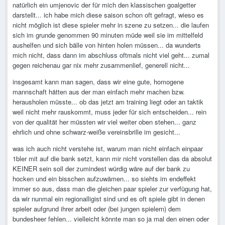
natürlich ein umjenovic der für mich den klassischen goalgetter
darstellt... ich habe mich diese saison schon oft gefragt, wieso es
nicht möglich ist diese spieler mehr in szene zu setzen... die laufen
sich im grunde genommen 90 minuten müde weil sie im mittelfeld
aushelfen und sich bälle von hinten holen müssen... da wunderts
mich nicht, dass dann im abschluss oftmals nicht viel geht... zumal
gegen reichenau gar nix mehr zusammenlief, generell nicht...
insgesamt kann man sagen, dass wir eine gute, homogene
mannschaft hätten aus der man einfach mehr machen bzw.
herausholen müsste... ob das jetzt am training liegt oder an taktik
weil nicht mehr rauskommt, muss jeder für sich entscheiden... rein
von der qualität her müssten wir viel weiter oben stehen... ganz
ehrlich und ohne schwarz-weiße vereinsbrille im gesicht...
was ich auch nicht verstehe ist, warum man nicht einfach einpaar
1bler mit auf die bank setzt, kann mir nicht vorstellen das da absolut
KEINER sein soll der zumindest würdig wäre auf der bank zu
hocken und ein bisschen aufzuwämen... so siehts im endeffekt
immer so aus, dass man die gleichen paar spieler zur verfügung hat,
da wir nunmal ein regionalligist sind und es oft spiele gibt in denen
spieler aufgrund ihrer arbeit oder (bei jungen spielern) dem
bundesheer fehlen... vielleicht könnte man so ja mal den einen oder