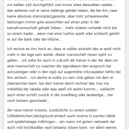
zur selben zeit durchgeführt und immer etwa diesselben spieler...
des weiteren soll er seine lieblinge gehabt haben, die bei ihm zwar
keine absolute stammplatzgarantie, aber trotz schwankender
leistungen immer gute aussichten auf einen platz in der
kampfmannschaft gehabt haben... mehr rotation schadet nicht bei
so einem kader... wenn mal einer lustlos spielt oder schlecht gehört
er auf die bank oder die tribüne...
ich rechne es ihm hoch an, dass er selber einsieht das er wohl nicht
mehr in der lage sein würde, dieser mannschaft neuen spirit zu
geben... ich sehe ihn auch in zukunft als trainer in der rlw, aber um
eine mannschaft zu coachen die irgendwann den anspruch hat
aufzusteigen oder in den top3 auf augenhöhe mitzuspielen fehlts bei
ihm einfach... ich denke er sollte zu nem club gehen mit dem er
überraschen kann, bei dem keiner damit rechnet das man ins
mittelfeld der tabelle oder was weiß ich wohin kommt... vielleicht
auch einen schritt zurück in die vorarlberg oder landesliga... hat
noch keinem geschadet...
der neue trainer müsste, zusätzliche zu einem soliden
fußballerischen background einfach auch routine in sachen taktik
und spielstrategie mitbringen... ein mann mit gutem netzwerk der
auch mal hochkaräter nach bregenz lotsen kann, vor allem wenns