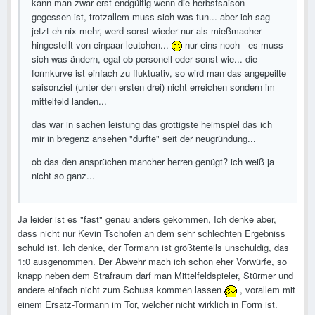
kann man zwar erst endgültig wenn die herbstsaison
gegessen ist, trotzallem muss sich was tun... aber ich sag
jetzt eh nix mehr, werd sonst wieder nur als mießmacher
hingestellt von einpaar leutchen...
nur eins noch - es muss
sich was ändern, egal ob personell oder sonst wie... die
formkurve ist einfach zu fluktuativ, so wird man das angepeilte
saisonziel (unter den ersten drei) nicht erreichen sondern im
mittelfeld landen...
das war in sachen leistung das grottigste heimspiel das ich
mir in bregenz ansehen "durfte" seit der neugründung...
ob das den ansprüchen mancher herren genügt? ich weiß ja
nicht so ganz...
Ja leider ist es "fast" genau anders gekommen, Ich denke aber,
dass nicht nur Kevin Tschofen an dem sehr schlechten Ergebniss
schuld ist. Ich denke, der Tormann ist größtenteils unschuldig, das
1:0 ausgenommen. Der Abwehr mach ich schon eher Vorwürfe, so
knapp neben dem Strafraum darf man Mittelfeldspieler, Stürmer und
andere einfach nicht zum Schuss kommen lassen
, vorallem mit
einem Ersatz-Tormann im Tor, welcher nicht wirklich in Form ist.