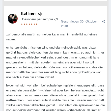
flatliner_dj
Rossonero per sempre <3
Geschrieben
30. Oktober
2010
zur personalie martin schneider kann man im endeffkt nur eines
sagen:
er hat zunächst frischen wind und elan reingebracht, was dazu
geführt hat das viele dachten der mann kann was... so auch ich... er
mag ein sympathischer kerl sein, zumindest im umgang mit fans
und zusehern... mit den spielern scheint ers aber nicht so toll
gekonnt zu haben, vielerorts hörte man von differenzen und das die
mannschaftliche geschlossenheit lang nicht sooo großartig da war
wie nach außen hin kommuniziert...
leider hat sich vor allem bei schwierigen spielen herausgestellt, dass
er zwar ein passabler rlw-trainer ist aber kein herausragender... nicht
alles kann man mit emotionen die er ohne zweifel immer gezeigt hat
wettmachen... vor allem zuletzt wirkte das spiel unserer mannschaft
ziellos und ohne taktisches gerüst... vor allem die spielerwechsel die
von schneider durchgeführt wurden waren vorhersehbar, da immer