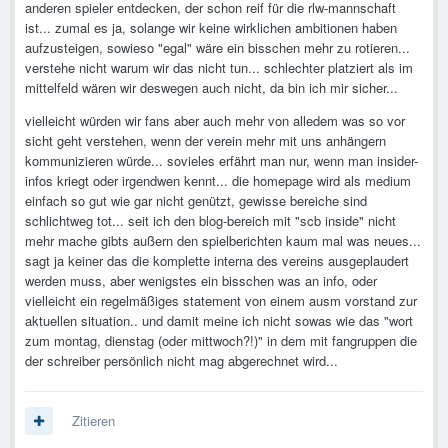
anderen spieler entdecken, der schon reif für die rlw-mannschaft
ist... zumal es ja, solange wir keine wirklichen ambitionen haben
aufzusteigen, sowieso "egal" wäre ein bisschen mehr zu rotieren...
verstehe nicht warum wir das nicht tun... schlechter platziert als im
mittelfeld wären wir deswegen auch nicht, da bin ich mir sicher...
vielleicht würden wir fans aber auch mehr von alledem was so vor
sicht geht verstehen, wenn der verein mehr mit uns anhängern
kommunizieren würde... sovieles erfährt man nur, wenn man insider-
infos kriegt oder irgendwen kennt... die homepage wird als medium
einfach so gut wie gar nicht genützt, gewisse bereiche sind
schlichtweg tot... seit ich den blog-bereich mit "scb inside" nicht
mehr mache gibts außern den spielberichten kaum mal was neues...
sagt ja keiner das die komplette interna des vereins ausgeplaudert
werden muss, aber wenigstes ein bisschen was an info, oder
vielleicht ein regelmäßiges statement von einem ausm vorstand zur
aktuellen situation.. und damit meine ich nicht sowas wie das "wort
zum montag, dienstag (oder mittwoch?!)" in dem mit fangruppen die
der schreiber persönlich nicht mag abgerechnet wird...
Zitieren