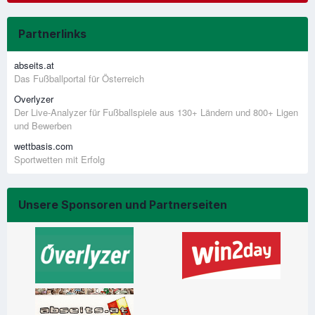
Partnerlinks
abseits.at
Das Fußballportal für Österreich
Overlyzer
Der Live-Analyzer für Fußballspiele aus 130+ Ländern und 800+ Ligen
und Bewerben
wettbasis.com
Sportwetten mit Erfolg
Unsere Sponsoren und Partnerseiten