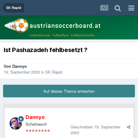
SK Rapid
Ist Pashazadeh fehlbesetzt ?
Von
Dannyo
19. September 2003
in
SK Rapid
Auf dieses Thema antworten
Dannyo
Schefoasch
Geschrieben
19. September
2003