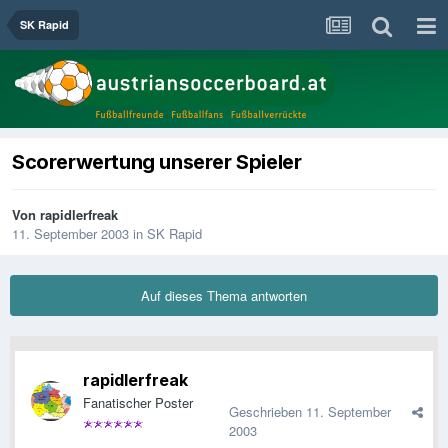
SK Rapid
Scorerwertung unserer Spieler
Von
rapidlerfreak
11. September 2003
in
SK Rapid
Auf dieses Thema antworten
rapidlerfreak
Fanatischer Poster
Geschrieben
11. September
2003