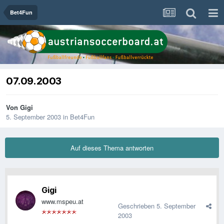
Bet4Fun
07.09.2003
Von
Gigi
5. September 2003
in
Bet4Fun
Auf dieses Thema antworten
Gigi
www.mspeu.at
Geschrieben
5. September
2003