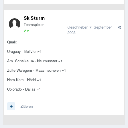
Sk Sturm
Teamspieler
Geschrieben
7. September
2003
Quali:
Uruguay - Bolivien=1
Am. Schalke 04 - Neumünster =1
Zulte Waregem - Maasmechelen =1
Ham Kam - Hödd =1
Colorado - Dallas =1
Zitieren