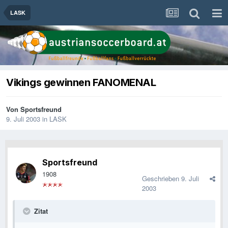
LASK
Vikings gewinnen FANOMENAL
Von
Sportsfreund
9. Juli 2003
in
LASK
Sportsfreund
1908
Geschrieben
9. Juli
2003
Zitat