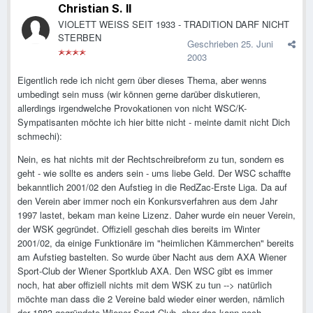
Christian S. II
VIOLETT WEISS SEIT 1933 - TRADITION DARF NICHT
STERBEN
Geschrieben
25. Juni
2003
Eigentlich rede ich nicht gern über dieses Thema, aber wenns
umbedingt sein muss (wir können gerne darüber diskutieren,
allerdings irgendwelche Provokationen von nicht WSC/K-
Sympatisanten möchte ich hier bitte nicht - meinte damit nicht Dich
schmechi):
Nein, es hat nichts mit der Rechtschreibreform zu tun, sondern es
geht - wie sollte es anders sein - ums liebe Geld. Der WSC schaffte
bekanntlich 2001/02 den Aufstieg in die RedZac-Erste Liga. Da auf
den Verein aber immer noch ein Konkursverfahren aus dem Jahr
1997 lastet, bekam man keine Lizenz. Daher wurde ein neuer Verein,
der WSK gegründet. Offiziell geschah dies bereits im Winter
2001/02, da einige Funktionäre im "heimlichen Kämmerchen" bereits
am Aufstieg bastelten. So wurde über Nacht aus dem AXA Wiener
Sport-Club der Wiener Sportklub AXA. Den WSC gibt es immer
noch, hat aber offiziell nichts mit dem WSK zu tun --> natürlich
möchte man dass die 2 Vereine bald wieder einer werden, nämlich
der 1883 gegründete Wiener Sport-Club, aber das kann noch