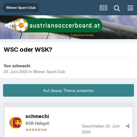
Wiener Sport-Club
WSC oder WSK?
Von
schmechi
25. Juni 2003
in
Wiener Sport-Club
Auf dieses Thema antworten
schmechi
ASB-Halbgott
Geschrieben
25. Juni
2003