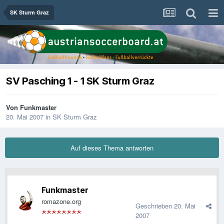
SK Sturm Graz
SV Pasching 1 - 1 SK Sturm Graz
Von
Funkmaster
20. Mai 2007
in
SK Sturm Graz
Auf dieses Thema antworten
Funkmaster
romazone.org
Geschrieben
20. Mai
2007