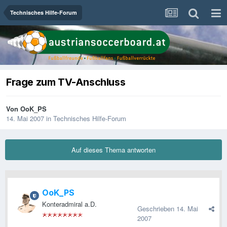
Technisches Hilfe-Forum
Frage zum TV-Anschluss
Von
OoK_PS
14. Mai 2007
in
Technisches Hilfe-Forum
Auf dieses Thema antworten
OoK_PS
Konteradmiral a.D.
Geschrieben
14. Mai
2007