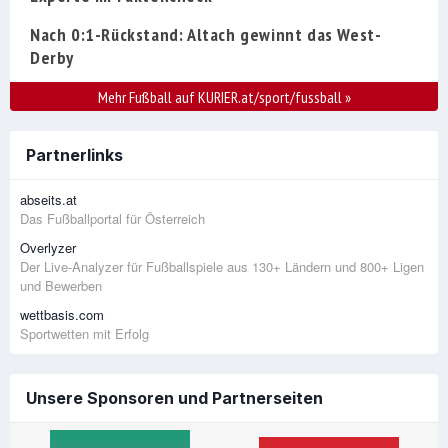
Nach 0:1-Rückstand: Altach gewinnt das West-
Derby
Mehr Fußball auf KURIER.at/sport/fussball
»
Partnerlinks
abseits.at
Das Fußballportal für Österreich
Overlyzer
Der Live-Analyzer für Fußballspiele aus 130+ Ländern und 800+ Ligen
und Bewerben
wettbasis.com
Sportwetten mit Erfolg
Unsere Sponsoren und Partnerseiten