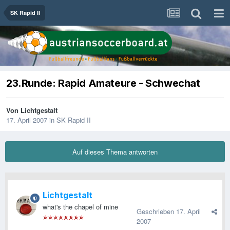
SK Rapid II
23.Runde: Rapid Amateure - Schwechat
Von
Lichtgestalt
17. April 2007
in
SK Rapid II
Auf dieses Thema antworten
Lichtgestalt
what's the chapel of mine
Geschrieben
17. April
2007