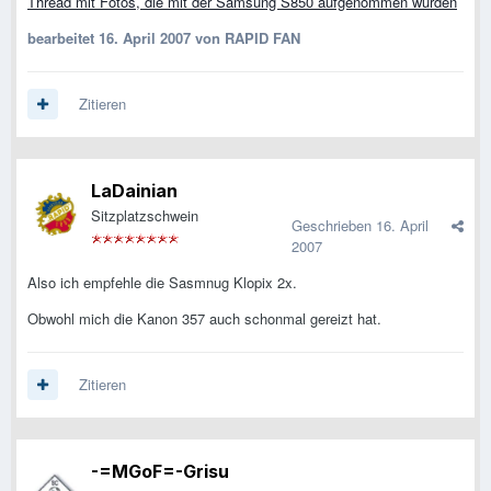
Thread mit Fotos, die mit der Samsung S850 aufgenommen wurden
bearbeitet
16. April 2007
von RAPID FAN
Zitieren
LaDainian
Sitzplatzschwein
Geschrieben
16. April
2007
Also ich empfehle die Sasmnug Klopix 2x.
Obwohl mich die Kanon 357 auch schonmal gereizt hat.
Zitieren
-=MGoF=-Grisu