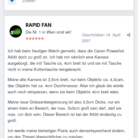
Zitieren
RAPID FAN
Die Nr. 1 in Wien sind wir!
Geschrieben
18. April
2007
Ich hab beim heutigen Match gemerkt, dass die Canon Poweshot
A630 doch zu groß ist. Ich hab mir nämlich eine Kamera
ausgeborgt, die mit Tasche ca. 4cm breit ist und sie mit Tasche
nicht in meine Kuttentasche reingebracht.
Meine alte Kamera ist 3,5cm breit, nur beim Objektiv ca. 4,3cam,
das Objektiv hat ca. 4cm Durchmesser. Aber ich glaub die würde
auch noch reinpassen, wenn sie beim Objektiv 4cm breit wäre.
Meine neue Grössenbeegrenzung ist also 3,5cm Dicke, nur ein
einem klein en Bereich, der max. 5x5cm groß sein darf, darf sie
max. cm dick sein. Dieser Bereich ist bei der A630 eindeutig zu
groß.
Ich werde meine bisherigen Posts auch dementsprechend ändern,
um den Thread übersichtlicher zu machen.