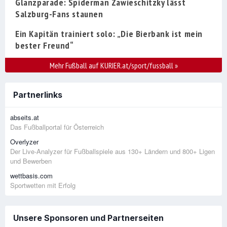
Glanzparade: Spiderman Zawieschitzky lässt
Salzburg-Fans staunen
Ein Kapitän trainiert solo: „Die Bierbank ist mein
bester Freund“
Mehr Fußball auf KURIER.at/sport/fussball
»
Partnerlinks
abseits.at
Das Fußballportal für Österreich
Overlyzer
Der Live-Analyzer für Fußballspiele aus 130+ Ländern und 800+ Ligen
und Bewerben
wettbasis.com
Sportwetten mit Erfolg
Unsere Sponsoren und Partnerseiten