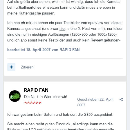
Auf die größe aber schon, wiel mir ist wichtig, dass ich die Kamera
bei Fußballmartches einsetzen kann und dafür muss sie eben in
meine Kuttentasche passen.
Ich hab eh mir eh schon ein paar Testbilder von dpreview von dieser
Kamera angeschaut (und zwar
hier
, siehe 2. Post von mir), nur leider
sind die nur in niedrigen Auflösungen (1200x900 oder 1600x1200)
und ich ahb sonst keine Testbilder und auch kein Review gefunden-
bearbeitet
18. April 2007
von RAPID FAN
Zitieren
RAPID FAN
Die Nr. 1 in Wien sind wir!
Geschrieben
22. April
2007
Ich war gestern beim Saturn und hab dort die S850 ausprobiert.
Sie macht einen recht guten Eindruck, allerdings kann man die
Bildquali am LCD natürlich schlecht beurteilen und der manuelle