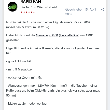
RAPID FAN
Die Nr. 1 in Wien sind wir!
Geschrieben
15. April
2007
Ich bin bei der Suche nach einer Digitalkamera für ca. 200€
(absolutes Maximum ist 210€).
Dabei bin ich auf die
Samsung S850
(
Herstellerlink
) um 199€
gestoßen.
Eigentlich wollte ich eine Kamera, die alle von folgenden Features
hat:
- gute Bildqualität
- min. 5 Megapixel
- optischer Zoom min. 5x
- Abmessungen max. 120x70x40mm (muß in die Tasche meiner
Kutte passen, beim Objektiv darfs ein bissi dicker sein, aber max.
50mm)
- Makro ab 2cm oder weniger