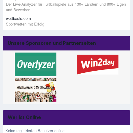
Der Live-Analyzer für Fußballspiele aus 130+ Ländern und 800+ Ligen
und Bewerben
wettbasis.com
Sportwetten mit Erfolg
Unsere Sponsoren und Partnerseiten
Wer ist Online
Keine registrierten Benutzer online.