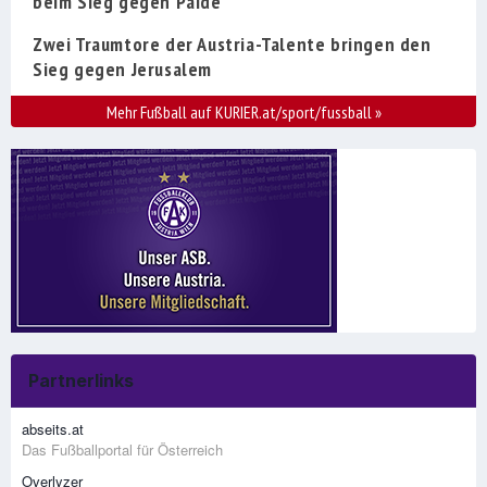
beim Sieg gegen Paide
Zwei Traumtore der Austria-Talente bringen den
Sieg gegen Jerusalem
Mehr Fußball auf KURIER.at/sport/fussball
»
Partnerlinks
abseits.at
Das Fußballportal für Österreich
Overlyzer