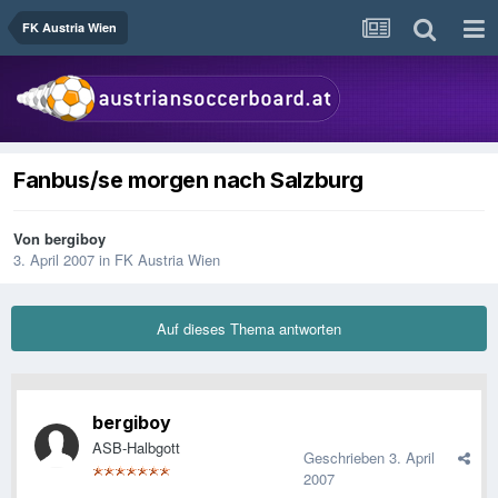
FK Austria Wien
Fanbus/se morgen nach Salzburg
Von
bergiboy
3. April 2007
in
FK Austria Wien
Auf dieses Thema antworten
bergiboy
ASB-Halbgott
Geschrieben
3. April
2007