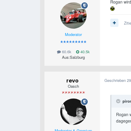
Rogan wird
Ziti
Moderator
60.6k
40.5k
Aus:
Salzburg
revo
Geschrieben
29
Oasch
piro
Rogan w
dagege
Moderator & Gremium