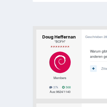
Doug Heffernan
Geschrieben
28
*BOFH*
Warum gibt
anderen ge
Ziti
Members
37k
568
Aus:
9624/1140