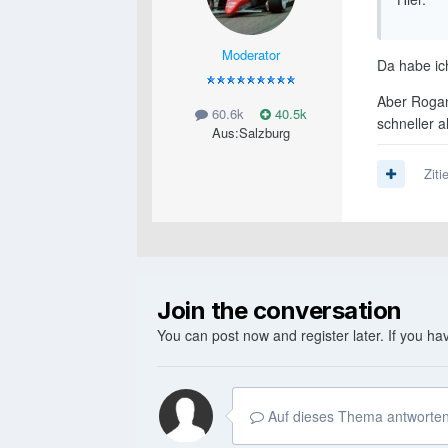
Moderator
Da habe ic
Aber Rogan
60.6k
40.5k
schneller al
Aus:
Salzburg
Ziti
Join the conversation
You can post now and register later. If you h
Auf dieses Thema antworten