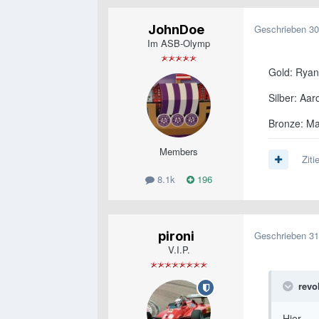
JohnDoe
Geschrieben
30
Im ASB-Olymp
Gold: Ryan
Silber: Aar
Bronze: M
Members
Ziti
8.1k
196
pironi
Geschrieben
31
V.I.P.
revo
Hier.