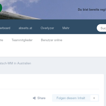
Du bist bereits re
erboard
abseits.at
Overlyzer
Mehr
rie
Teammitglieder
Benutzer online
atsch-WM in Australien
Share
Folgen diesem Inhalt
0
n