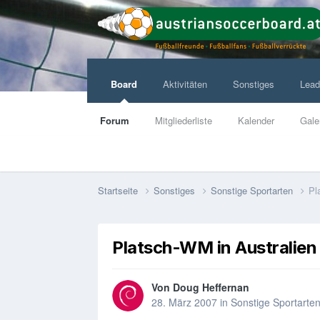
Board
Aktivitäten
Sonstiges
Lead
Forum
Mitgliederliste
Kalender
Gale
Startseite
Sonstiges
Sonstige Sportarten
Pl
Platsch-WM in Australien
Von
Doug Heffernan
28. März 2007
in
Sonstige Sportarte