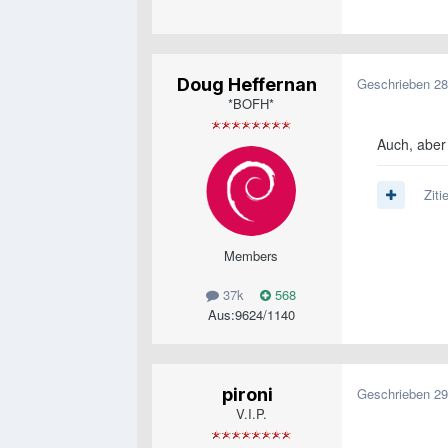
Doug Heffernan
Geschrieben
28
*BOFH*
Auch, aber 
Ziti
Members
37k
568
Aus:
9624/1140
pironi
Geschrieben
29
V.I.P.