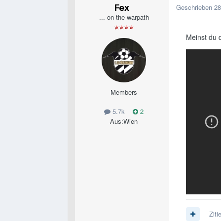
Fex
Geschrieben
28
... on the warpath
Meinst du 
Members
5.7k
2
Aus:
Wien
Ziti