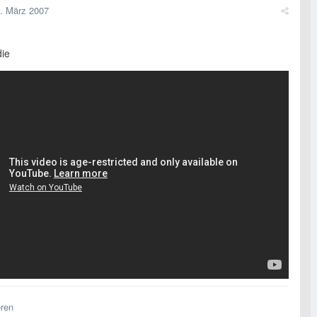
. März 2007
die
eren