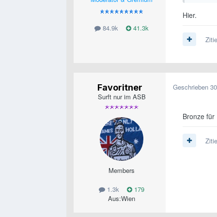
Hier.
84.9k
41.3k
Ziti
Favoritner
Geschrieben
30
Surft nur im ASB
Bronze für
Ziti
Members
1.3k
179
Aus:
Wien