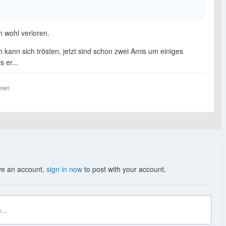
h wohl verloren.
 kann sich trösten, jetzt sind schon zwei Amis um einiges
s er...
eren
ave an account,
sign in now
to post with your account.
...