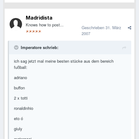
Madridista
Knows how to post...
Geschrieben
31. März
2007
Imperatore schrieb:
ich sag jetzt mal meine besten stücke aus dem bereich
fußball:
adriano
buffon
2 x totti
ronaldinhio
eto ó
giuly
materazzi