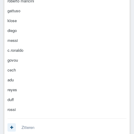
roberto mancini
gattuso
klose
diego
messi
c.ronaldo
govou
cech
adu
reyes
duff
rossi
Zitieren