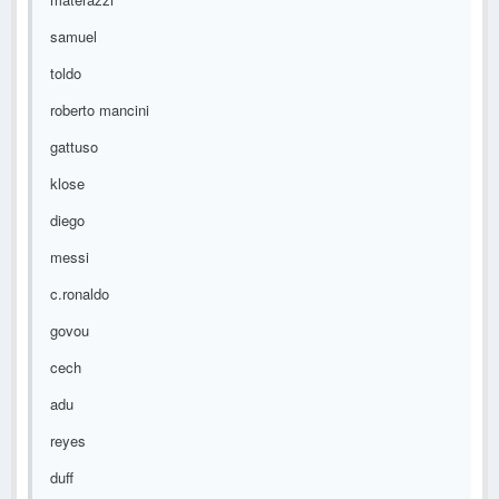
samuel
toldo
roberto mancini
gattuso
klose
diego
messi
c.ronaldo
govou
cech
adu
reyes
duff