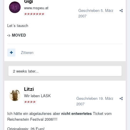
Gigi
www.mspeu.at
Geschrieben
5. März
2007
Let´s tausch
-> MOVED
Zitieren
2 weeks later...
Litzi
Wir leben LASK
Geschrieben
19. März
2007
Ich hätte ein abgelaufenes aber
nicht entwertetes
Ticket vom
Reichenstein Festival 2006!!!!
Originalpreis: 26 Euro!