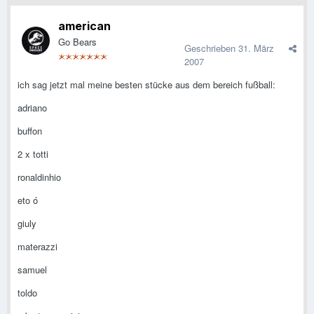
american
Go Bears
Geschrieben
31. März
2007
ich sag jetzt mal meine besten stücke aus dem bereich fußball:
adriano
buffon
2 x totti
ronaldinhio
eto ó
giuly
materazzi
samuel
toldo