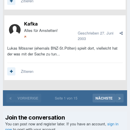
Zitieren
Kafka
Alles für Amstetten!
Geschrieben
27. Juni
2003
Lukas Mössner (ehemals BNZ-St.Pölten) spielt dort, vielleicht hat
der was mit der Sache zu tun...
Zitieren
VORHERIGE
Seite 1 von 15
NÄCHSTE
Join the conversation
You can post now and register later. If you have an account,
sign in
now
to post with your account.