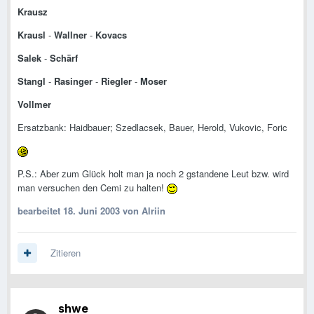
Krausz
Krausl
-
Wallner
-
Kovacs
Salek
-
Schärf
Stangl
-
Rasinger
-
Riegler
-
Moser
Vollmer
Ersatzbank: Haidbauer; Szedlacsek, Bauer, Herold, Vukovic, Foric
P.S.: Aber zum Glück holt man ja noch 2 gstandene Leut bzw. wird
man versuchen den Cemi zu halten!
bearbeitet
18. Juni 2003
von Alriin
Zitieren
shwe