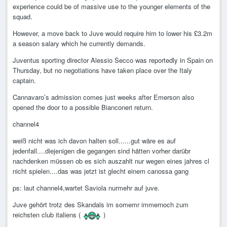
experience could be of massive use to the younger elements of the
squad.
However, a move back to Juve would require him to lower his £3.2m
a season salary which he currently demands.
Juventus sporting director Alessio Secco was reportedly in Spain on
Thursday, but no negotiations have taken place over the Italy
captain.
Cannavaro’s admission comes just weeks after Emerson also
opened the door to a possible Bianconeri return.
channel4
weiß nicht was ich davon halten soll......gut wäre es auf
jedenfall....diejenigen die gegangen sind hätten vorher darübr
nachdenken müssen ob es sich auszahlt nur wegen eines jahres cl
nicht spielen....das was jetzt ist glecht einem canossa gang
ps: laut channel4,wartet Saviola nurmehr auf juve.
Juve gehört trotz des Skandals im somemr immernoch zum
reichsten club italiens (
)