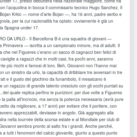
under 17, presto debutterà nella nazionale maggiore, come ha
con l’acquolina in bocca il commissario tecnico Hugo Sanchez. Il
Bojan Krkic — nome d’arte Bojan —, ha 16 anni, padre serbo e
ola, per la cui nazionalità ha optato: ovviamente è già un
lla Spagna under 17.
O DA URLO - Il Barcellona B è una squadra di giovani —
 Primavera — iscritta a un campionato minore, ma di adulti. Il
ca che nel Figueres c’erano un sacco di cagnacci ben felici di
caviglie a ragazzi che in molti casi, fra pochi anni, saranno
e più ricchi e famosi di loro. Beh, Giovanni non l’hanno mai
n un sinistro da urlo, la capacità di dribblare tre avversari in tre
ati e il gusto del giochino da funambolo, il messicano è
 un ragazzo di grande talento cresciuto con gli occhi puntati su
 del quale replica perfino le punizioni: per due volte a Figueres
 la palla all’incrocio, ma senza la potenza necessaria (avrà pure
etto da migliorare, a 17 anni) per evitare che il portiere, con
avvero apprezzabili, deviasse in angolo. Già aggregato alla
ra nella tournée della scorsa estate e al Mondiale per club di
iovanni sembra pronto al salto fra i grandi. Anche perché,
 a tutti i fenomeni del calcio giovanile, giunto a questo punto