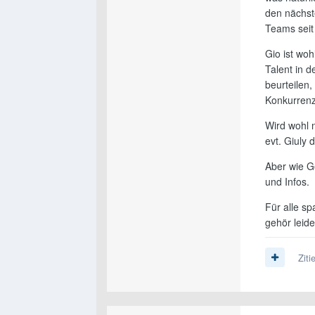
den nächst
Teams seit
Gio ist woh
Talent in d
beurteilen,
Konkurrenz
Wird wohl 
evt. Giuly
Aber wie G
und Infos.
Für alle s
gehör leide
Ziti