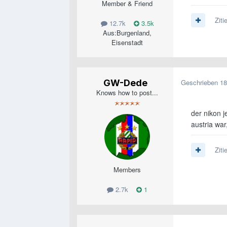
Member & Friend
Ziti
12.7k
3.5k
Aus:
Burgenland,
Eisenstadt
GW-Dede
Geschrieben
18
Knows how to post...
der nikon j
austria war
Ziti
Members
2.7k
1