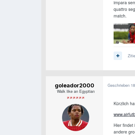
impara semp
quattro seg
match.
Ziti
goleador2000
Geschrieben
18
Walk like an Egyptian
Kürzlich h
www.airfut
Hier findet
andere gro