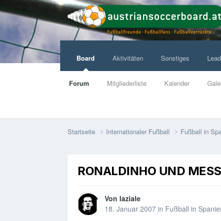
Board
Aktivitäten
Sonstiges
Lead
Forum
Mitgliederliste
Kalender
Gale
Startseite
Internationaler Fußball
Fußball in Sp
RONALDINHO UND MESS
Von
laziale
18. Januar 2007
in
Fußball in Spanie