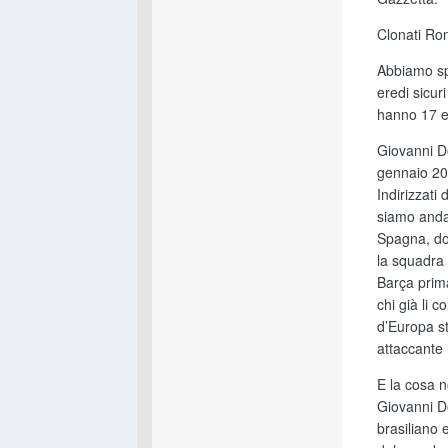
Clonati Ro
Abbiamo sp
eredi sicur
hanno 17 e
Giovanni D
gennaio 200
Indirizzati
siamo andat
Spagna, do
la squadra 
Barça prima
chi già li 
d’Europa st
attaccante 
E la cosa 
Giovanni D
brasiliano 