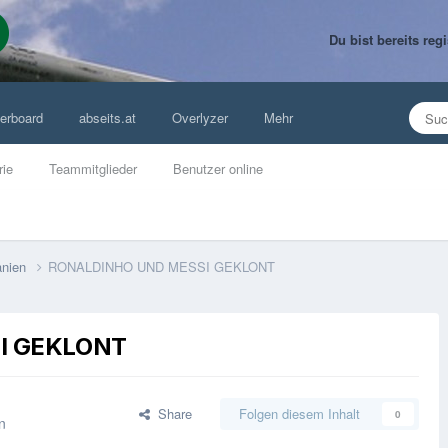
Du bist bereits re
erboard
abseits.at
Overlyzer
Mehr
rie
Teammitglieder
Benutzer online
anien
RONALDINHO UND MESSI GEKLONT
I GEKLONT
Share
Folgen diesem Inhalt
0
n