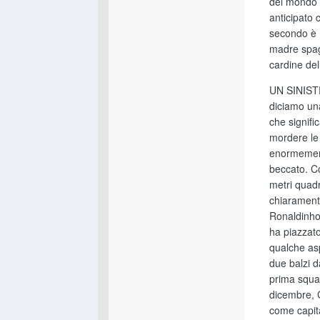
del mondo 
anticipato 
secondo è 
madre spagn
cardine de
UN SINISTR
diciamo una
che signifi
mordere le 
enormement
beccato. Co
metri quadr
chiaramente
Ronaldinho,
ha piazzato
qualche asp
due balzi d
prima squad
dicembre, G
come capita