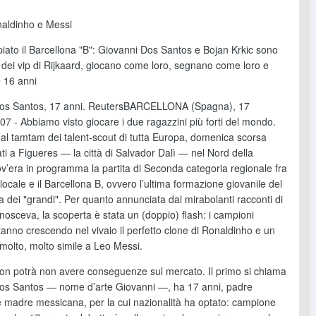
naldinho e Messi
iato il Barcellona "B": Giovanni Dos Santos e Bojan Krkic sono
i dei vip di Rijkaard, giocano come loro, segnano come loro e
 16 anni
os Santos, 17 anni. ReutersBARCELLONA (Spagna), 17
7 - Abbiamo visto giocare i due ragazzini più forti del mondo.
 dal tamtam dei talent-scout di tutta Europa, domenica scorsa
i a Figueres — la città di Salvador Dalì — nel Nord della
v’era in programma la partita di Seconda categoria regionale fra
locale e il Barcellona B, ovvero l’ultima formazione giovanile del
 dei "grandi". Per quanto annunciata dai mirabolanti racconti di
conosceva, la scoperta è stata un (doppio) flash: i campioni
anno crescendo nel vivaio il perfetto clone di Ronaldinho e un
molto, molto simile a Leo Messi.
non potrà non avere conseguenze sul mercato. Il primo si chiama
os Santos — nome d’arte Giovanni —, ha 17 anni, padre
e madre messicana, per la cui nazionalità ha optato: campione