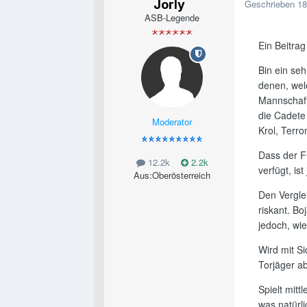
Jorly
Geschrieben
18
ASB-Legende
Ein Beitra
Bin ein se
denen, wel
Mannschaf
die Cadete
Moderator
Krol, Terron
Dass der F
12.2k
2.2k
verfügt, is
Aus:
Oberösterreich
Den Verglei
riskant. Bo
jedoch, wi
Wird mit S
Torjäger a
Spielt mitt
was natürli