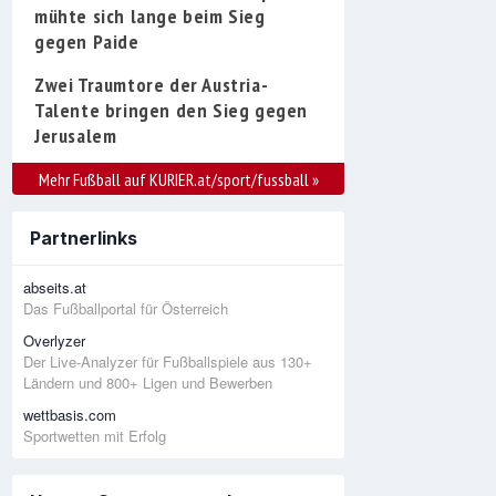
mühte sich lange beim Sieg
gegen Paide
Zwei Traumtore der Austria-
Talente bringen den Sieg gegen
Jerusalem
Mehr Fußball auf KURIER.at/sport/fussball
»
Partnerlinks
abseits.at
Das Fußballportal für Österreich
Overlyzer
Der Live-Analyzer für Fußballspiele aus 130+
Ländern und 800+ Ligen und Bewerben
wettbasis.com
Sportwetten mit Erfolg