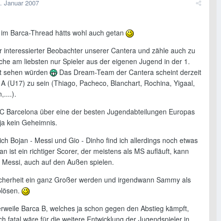
. Januar 2007
g im Barca-Thread hätts wohl auch getan
hr interessierter Beobachter unserer Cantera und zähle auch zu
che am liebsten nur Spieler aus der eigenen Jugend in der 1.
t sehen würden
Das Dream-Team der Cantera scheint derzeit
 A (U17) zu sein (Thiago, Pacheco, Blanchart, Rochina, Yigaal,
,....).
C Barcelona über eine der besten Jugendabteilungen Europas
t ja kein Geheimnis.
ch Bojan - Messi und Gio - Dinho find ich allerdings noch etwas
jan ist ein richtiger Scorer, der meistens als MS aufläuft, kann
e Messi, auch auf den Außen spielen.
icherheit ein ganz Großer werden und irgendwann Sammy als
blösen.
lerweile Barca B, welches ja schon gegen den Abstieg kämpft,
ch fatal wäre für die weitere Entwicklung der Jugendspieler in