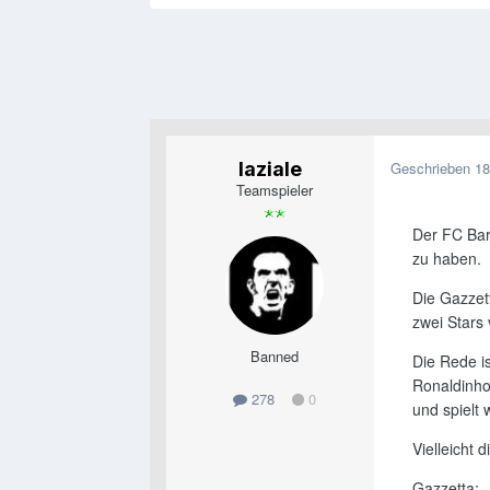
laziale
Geschrieben
18
Teamspieler
Der FC Bar
zu haben.
Die Gazzett
zwei Stars 
Banned
Die Rede is
Ronaldinho
278
0
und spielt w
Vielleicht
Gazzetta: