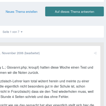
Neues Thema erstellen
Auf dieses Thema antworten
Seite 1 von 7
. November 2006
(bearbeitet)
y L.; Giovanni.php; kroupf) hatten diese Woche einen Test und
men wir die Noten zurück.
zösisch-Lehrer kam total wütent herein und meinte zu einer
die eigentlich nicht besonders gut in der Schule ist, schon
nicht in Französisch) dass sie den Test wiederholen muss, weil
r Stunde 4 Seiten schrieb und das ohne Fehler.
nicht wie sie das gemacht hat aber eigentlich stellt sich hier die