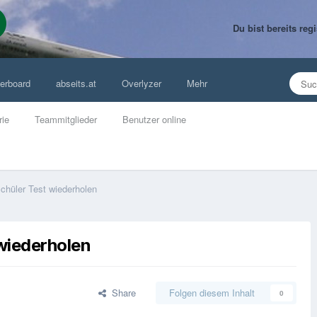
Du bist bereits re
erboard
abseits.at
Overlyzer
Mehr
rie
Teammitglieder
Benutzer online
Schüler Test wiederholen
 wiederholen
Share
Folgen diesem Inhalt
0