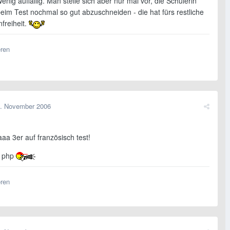
enig auffällig. Man stelle sich aber nur mal vor, die Schülerin
beim Test nochmal so gut abzuschneiden - die hat fürs restliche
freiheit.
eren
. November 2006
aa 3er auf französisch test!
- php
eren