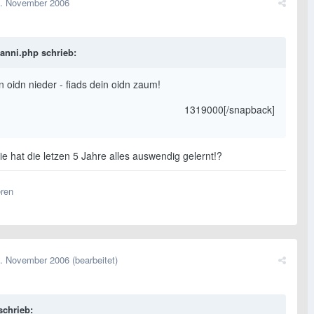
. November 2006
anni.php schrieb:
in oidn nieder - fiads dein oidn zaum!
1319000[/snapback]
ie hat die letzen 5 Jahre alles auswendig gelernt!?
eren
. November 2006
(bearbeitet)
schrieb: