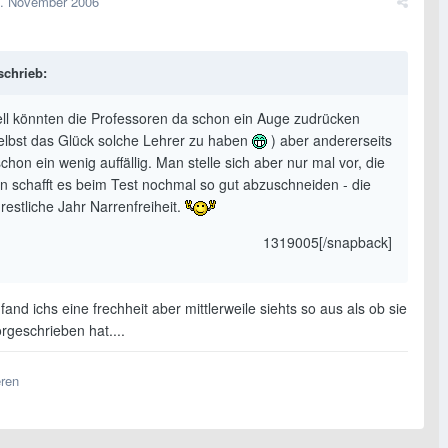
. November 2006
schrieb:
iell könnten die Professoren da schon ein Auge zudrücken
selbst das Glück solche Lehrer zu haben
) aber andererseits
schon ein wenig auffällig. Man stelle sich aber nur mal vor, die
in schafft es beim Test nochmal so gut abzuschneiden - die
 restliche Jahr Narrenfreiheit.
1319005[/snapback]
and ichs eine frechheit aber mittlerweile siehts so aus als ob sie
orgeschrieben hat....
eren