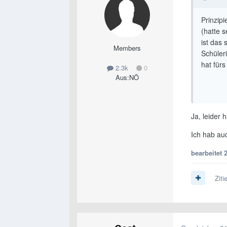
Prinzip
(hatte 
ist das 
Members
Schüler
hat fürs
2.3k
0
Aus:
NÖ
Ja, leider h
Ich hab auc
bearbeitet
Ziti