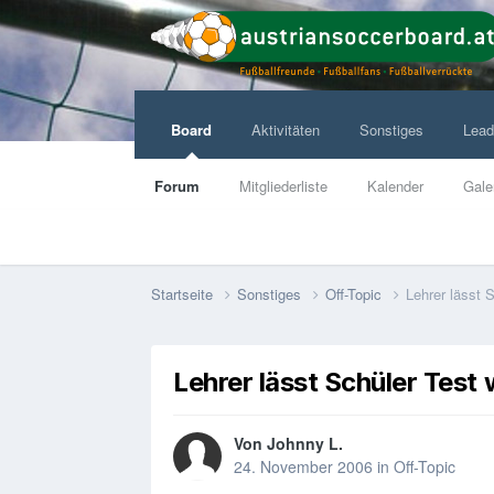
Board
Aktivitäten
Sonstiges
Lead
Forum
Mitgliederliste
Kalender
Gale
Startseite
Sonstiges
Off-Topic
Lehrer lässt 
Lehrer lässt Schüler Test
Von
Johnny L.
24. November 2006
in
Off-Topic