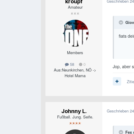
kroupf
Geschrieben
24
Amateur
Giov
fiats de
Members
58
0
Jop, aber s
Aus:
Neunkirchen, NÖ ->
Hotel Mama
Ziti
Johnny L.
Geschrieben
24
Fußball. Jung. Seife.
Fex 