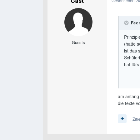
Gast
Geschrieben
24
Fex 
Prinzip
Guests
(hatte 
ist das 
Schüler
hat fürs
am anfang f
die texte v
Ziti