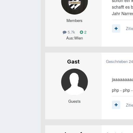
schon ein w
schafft es 
Jahr Narren
Members
Ziti
5.7k
2
Aus:
Wien
Gast
Geschrieben
24
jaaaaaaaaa
php - php 
Guests
Ziti