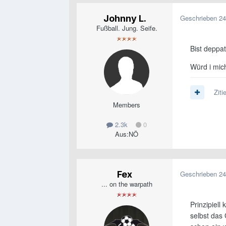
Johnny L.
Geschrieben
24
Fußball. Jung. Seife.
Bist deppat
Würd i mich
Ziti
Members
2.3k
0
Aus:
NÖ
Fex
Geschrieben
24
... on the warpath
Prinzipiel
selbst das