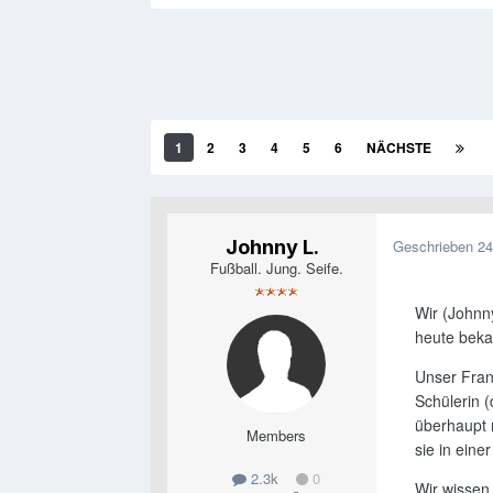
1
2
3
4
5
6
NÄCHSTE
Johnny L.
Geschrieben
24
Fußball. Jung. Seife.
Wir (Johnn
heute beka
Unser Fran
Schülerin (
überhaupt 
Members
sie in eine
2.3k
0
Wir wissen 