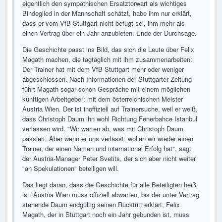
eigentlich den sympathischen Ersatztorwart als wichtiges
Bindeglied in der Mannschaft schätzt, habe ihm nur erklärt,
dass er vom VfB Stuttgart nicht befugt sei, ihm mehr als
einen Vertrag über ein Jahr anzubieten. Ende der Durchsage.
Die Geschichte passt ins Bild, das sich die Leute über Felix
Magath machen, die tagtäglich mit ihm zusammenarbeiten:
Der Trainer hat mit dem VfB Stuttgart mehr oder weniger
abgeschlossen. Nach Informationen der Stuttgarter Zeitung
führt Magath sogar schon Gespräche mit einem möglichen
künftigen Arbeitgeber: mit dem österreichischen Meister
Austria Wien. Der ist inoffiziell auf Trainersuche, weil er weiß,
dass Christoph Daum ihn wohl Richtung Fenerbahce Istanbul
verlassen wird. "Wir warten ab, was mit Christoph Daum
passiert. Aber wenn er uns verlässt, wollen wir wieder einen
Trainer, der einen Namen und international Erfolg hat", sagt
der Austria-Manager Peter Svetits, der sich aber nicht weiter
"an Spekulationen" beteiligen will.
Das liegt daran, dass die Geschichte für alle Beteiligten heiß
ist: Austria Wien muss offiziell abwarten, bis der unter Vertrag
stehende Daum endgültig seinen Rücktritt erklärt; Felix
Magath, der in Stuttgart noch ein Jahr gebunden ist, muss