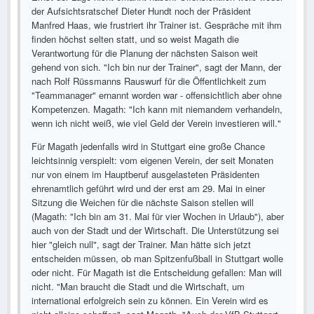
der Aufsichtsratschef Dieter Hundt noch der Präsident
Manfred Haas, wie frustriert ihr Trainer ist. Gespräche mit ihm
finden höchst selten statt, und so weist Magath die
Verantwortung für die Planung der nächsten Saison weit
gehend von sich. "Ich bin nur der Trainer", sagt der Mann, der
nach Rolf Rüssmanns Rauswurf für die Öffentlichkeit zum
"Teammanager" ernannt worden war - offensichtlich aber ohne
Kompetenzen. Magath: "Ich kann mit niemandem verhandeln,
wenn ich nicht weiß, wie viel Geld der Verein investieren will."
Für Magath jedenfalls wird in Stuttgart eine große Chance
leichtsinnig verspielt: vom eigenen Verein, der seit Monaten
nur von einem im Hauptberuf ausgelasteten Präsidenten
ehrenamtlich geführt wird und der erst am 29. Mai in einer
Sitzung die Weichen für die nächste Saison stellen will
(Magath: "Ich bin am 31. Mai für vier Wochen in Urlaub"), aber
auch von der Stadt und der Wirtschaft. Die Unterstützung sei
hier "gleich null", sagt der Trainer. Man hätte sich jetzt
entscheiden müssen, ob man Spitzenfußball in Stuttgart wolle
oder nicht. Für Magath ist die Entscheidung gefallen: Man will
nicht. "Man braucht die Stadt und die Wirtschaft, um
international erfolgreich sein zu können. Ein Verein wird es