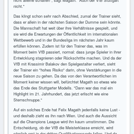
nicht alleine schaffen", sagt Magath. "Auch der VfB Stuttgart
nicht."
Das klingt schon sehr nach Abschied, zumal der Trainer sieht,
dass er allein in der nächsten Saison der Dumme sein könnte.
Die Mannschaft hat weit über ihre Verhältnisse gespielt, und
sie wird die Erwartungen der Öffentlichkeit im internationalen
Wettbewerb und in der Bundesliga im nächsten Jahr kaum
erfüllen können. Zudem ist für den Trainer das, was im
Moment beim VfB passiert, normal: dass junge Spieler in ihrer
Entwicklung stagnieren oder Rückschritte machen. Und da der
VfB mit Krassimir Balakov den Spielgestalter verliert, sieht
der Trainer ein "hohes Risiko" darin, ohne Verstärkungen in die
neue Saison zu gehen. Da das von den Verantwortlichen im
Moment keiner wissen will, befürchtet Magath so etwas wie
das Ende des Stuttgarter Modells. "Dann war das mal ein
Highlight im 21. Jahrhundert, das jetzt erlischt wie eine
Sternschnuppe."
Auf ein solches Ende hat Felix Magath jedenfalls keine Lust -
und deshalb zieht es ihn nach Wien. Und auch die Aussicht
auf die Champions League wird ihn kaum umstimmen. Die
Entscheidung, ob der VfB die Meisterklasse erreicht, wird
nämlich erst in der dritten Qualifikationsrunde fallen. Und da