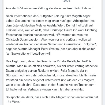
2003
Aus der Süddeutschen Zeitung ein etwas anderer Bericht dazu !
Nach Informationen der Stuttgarter Zeitung führt Magath sogar
schon Gespräche mit einem möglichen künftigen Arbeitgeber: mit
dem österreichischen Meister Austria Wien. Der ist inoffiziell auf
Trainersuche, weil er weiß, dass Christoph Daum ihn wohl Richtung
Fenerbahce Istanbul verlassen wird. "Wir warten ab, was mit
Christoph Daum passiert. Aber wenn er uns verlässt, wollen wir
wieder einen Trainer, der einen Namen und international Erfolg hat",
sagt der Austria-Manager Peter Svetits, der sich aber nicht weiter
"an Spekulationen" beteiligen will.
Das liegt daran, dass die Geschichte für alle Beteiligten heiß ist:
Austria Wien muss offiziell abwarten, bis der unter Vertrag stehende
Daum endgültig seinen Rücktritt erklärt; Felix Magath, der in
Stuttgart noch ein Jahr gebunden ist, muss abwarten, bis ihm sein
Vorstand ein neues Angebot unterbreitet und wie der VfB reagiert,
wenn er es ablehnt. Dass man in der Branche keinen Trainer zum
Einhalten eines Vertrags zwingen kann, ist aber allen klar.
So spricht viel dafür, dass sich Felix Magath schon entschieden hat
- für Wien.