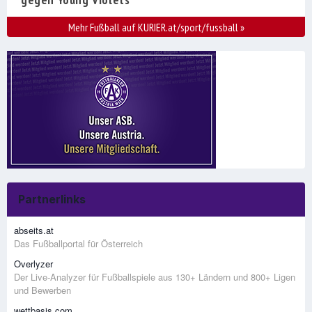
Mehr Fußball auf KURIER.at/sport/fussball
»
Partnerlinks
abseits.at
Das Fußballportal für Österreich
Overlyzer
Der Live-Analyzer für Fußballspiele aus 130+ Ländern und 800+ Ligen
und Bewerben
wettbasis.com