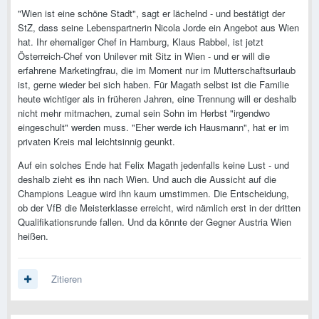
"Wien ist eine schöne Stadt", sagt er lächelnd - und bestätigt der
StZ, dass seine Lebenspartnerin Nicola Jorde ein Angebot aus Wien
hat. Ihr ehemaliger Chef in Hamburg, Klaus Rabbel, ist jetzt
Österreich-Chef von Unilever mit Sitz in Wien - und er will die
erfahrene Marketingfrau, die im Moment nur im Mutterschaftsurlaub
ist, gerne wieder bei sich haben. Für Magath selbst ist die Familie
heute wichtiger als in früheren Jahren, eine Trennung will er deshalb
nicht mehr mitmachen, zumal sein Sohn im Herbst "irgendwo
eingeschult" werden muss. "Eher werde ich Hausmann", hat er im
privaten Kreis mal leichtsinnig geunkt.
Auf ein solches Ende hat Felix Magath jedenfalls keine Lust - und
deshalb zieht es ihn nach Wien. Und auch die Aussicht auf die
Champions League wird ihn kaum umstimmen. Die Entscheidung,
ob der VfB die Meisterklasse erreicht, wird nämlich erst in der dritten
Qualifikationsrunde fallen. Und da könnte der Gegner Austria Wien
heißen.
Zitieren