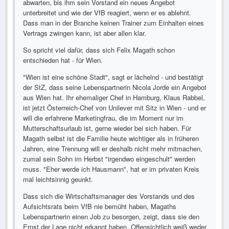
abwarten, bis ihm sein Vorstand ein neues Angebot
unterbreitet und wie der VfB reagiert, wenn er es ablehnt.
Dass man in der Branche keinen Trainer zum Einhalten eines
Vertrags zwingen kann, ist aber allen klar.
So spricht viel dafür, dass sich Felix Magath schon
entschieden hat - für Wien.
"Wien ist eine schöne Stadt", sagt er lächelnd - und bestätigt
der StZ, dass seine Lebenspartnerin Nicola Jorde ein Angebot
aus Wien hat. Ihr ehemaliger Chef in Hamburg, Klaus Rabbel,
ist jetzt Österreich-Chef von Unilever mit Sitz in Wien - und er
will die erfahrene Marketingfrau, die im Moment nur im
Mutterschaftsurlaub ist, gerne wieder bei sich haben. Für
Magath selbst ist die Familie heute wichtiger als in früheren
Jahren, eine Trennung will er deshalb nicht mehr mitmachen,
zumal sein Sohn im Herbst "irgendwo eingeschult" werden
muss. "Eher werde ich Hausmann", hat er im privaten Kreis
mal leichtsinnig geunkt.
Dass sich die Wirtschaftsmanager des Vorstands und des
Aufsichtsrats beim VfB nie bemüht haben, Magaths
Lebenspartnerin einen Job zu besorgen, zeigt, dass sie den
Ernst der Lage nicht erkannt haben. Offensichtlich weiß weder