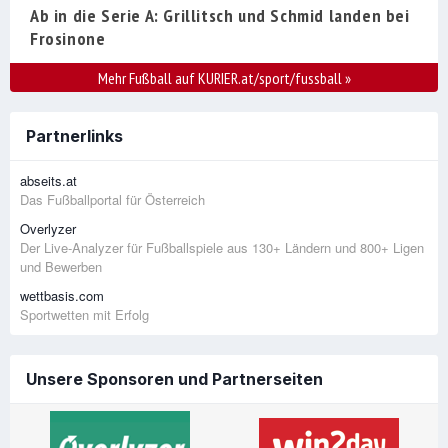
Ab in die Serie A: Grillitsch und Schmid landen bei
Frosinone
Mehr Fußball auf KURIER.at/sport/fussball
»
Partnerlinks
abseits.at
Das Fußballportal für Österreich
Overlyzer
Der Live-Analyzer für Fußballspiele aus 130+ Ländern und 800+ Ligen
und Bewerben
wettbasis.com
Sportwetten mit Erfolg
Unsere Sponsoren und Partnerseiten