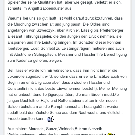
Spieler der seine Qualitäten hat, aber wie gesagt, verletzt er sich,
schauts im Angriff zappenduster aus.
Warums bei uns so gut läuft, ist wohl darauf zurückzuführen, dass
die Mischung zwischen alt und jung passt. Die Oldies sind
angefangen von Szweczyk, über Kirchler, Lässig bis Pfeifenberger
allesamt Führungsspieler, die den Jungen den Druck nehmen, sie
anspornen und ihre Leistung bringen. Im Schatten dieser konnten
Ibertsberger, Eder, Schriebl zu Leistungsträgern mutieren und auch
mit Abstrichen Schoppitsch, Messner und Hassler ihre Berechtigung
zum Kader zu gehören, zeigen.
Bei Hassler würde ich mir wünschen, dass ihm nicht immer die
Jokerrolle zugedacht wird, sondern dass er seine Einsätze auch von
Beginn an erhält. (glaube aber, dass zwischen Hassler und
Constantini nicht das beste Einvernehmen besteht). Meiner Meinung
hat er unbestrittene Torjägerqualitäten, die man fördern muß.Die
jungen Bachleitner,Rajic und Rottensteiner sollten in der neuen
Saison behutsam an die Kampfmannschaft herangeführt werden,
sodaß bald der nächste Schub aus dem Nachwuchs uns vielleicht
Freude bereiten kann.
Ausmisten: Marasek, Suazo,Woldeab,Bukran (verzeih
Wohlstandspastl, aber der hat noch nieee was gezeigt)