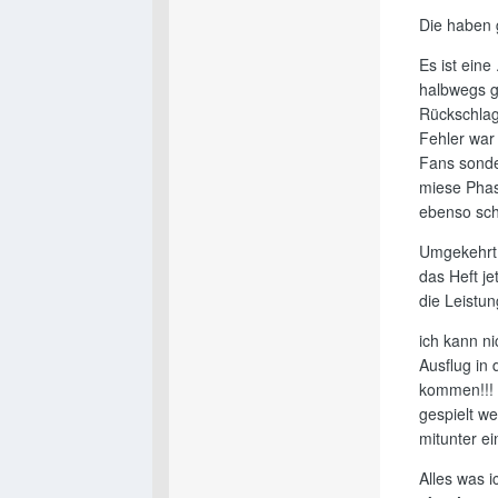
Die haben g
Es ist eine
halbwegs g
Rückschlag
Fehler war 
Fans sonde
miese Phas
ebenso schl
Umgekehrt b
das Heft je
die Leistun
ich kann n
Ausflug in 
kommen!!! 
gespielt w
mitunter ei
Alles was i