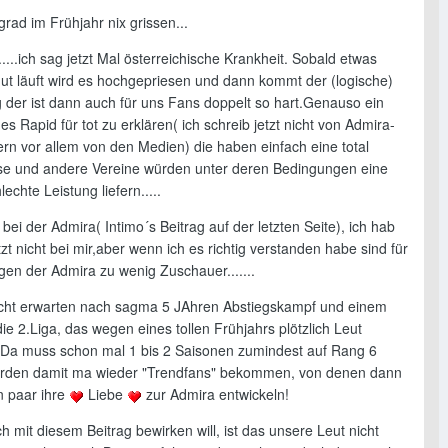
rad im Frühjahr nix grissen...
 .....ich sag jetzt Mal österreichische Krankheit. Sobald etwas
ut läuft wird es hochgepriesen und dann kommt der (logische)
 der ist dann auch für uns Fans doppelt so hart.Genauso ein
es Rapid für tot zu erklären( ich schreib jetzt nicht von Admira-
rn vor allem von den Medien) die haben einfach eine total
e und andere Vereine würden unter deren Bedingungen eine
echte Leistung liefern.....
ei der Admira( Intimo´s Beitrag auf der letzten Seite), ich hab
tzt nicht bei mir,aber wenn ich es richtig verstanden habe sind für
gen der Admira zu wenig Zuschauer.......
icht erwarten nach sagma 5 JAhren Abstiegskampf und einem
die 2.Liga, das wegen eines tollen Frühjahrs plötzlich Leut
Da muss schon mal 1 bis 2 Saisonen zumindest auf Rang 6
erden damit ma wieder "Trendfans" bekommen, von denen dann
n paar ihre
Liebe
zur Admira entwickeln!
ch mit diesem Beitrag bewirken will, ist das unsere Leut nicht