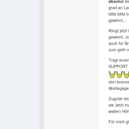
absolut
si
grad an Lau
bitte bitte
gewinnt....
Klingt jetz
gewinnt...i
auch für Br
zum geht n
Tragt eur
SUPPORT
dort brenne
Abstiegsges
Zuguter let
sie Jetzt m
weiter) Höh
Für mich g