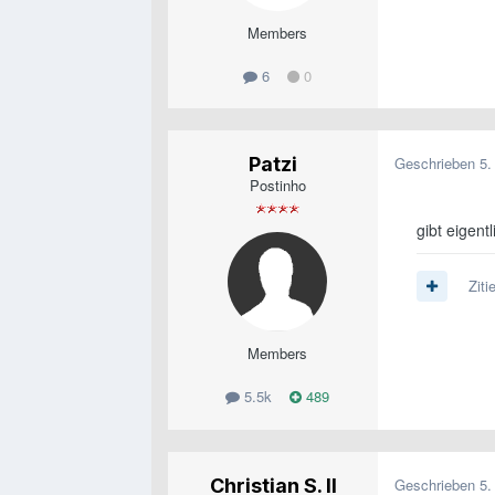
Members
6
0
Patzi
Geschrieben
5.
Postinho
gibt eigent
Ziti
Members
5.5k
489
Christian S. II
Geschrieben
5.