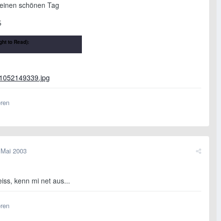
 einen schönen Tag
5
ght to Read):
 alone...scho goanet in da Südstadt
eren
 Mai 2003
iss, kenn mi net aus...
eren