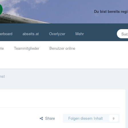
Du bist bereits re
erboard
abseits.at
Overlyzer
Mehr
rie
Teammitglieder
Benutzer online
nst
Share
Folgen diesem Inhalt
0