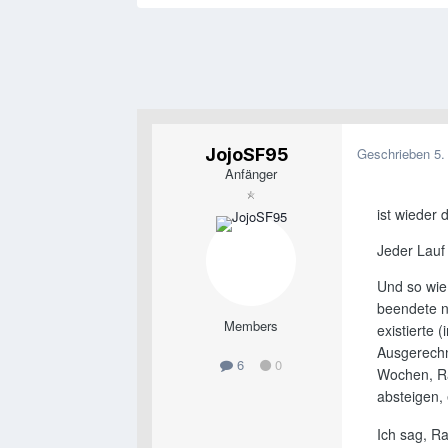
JojoSF95
Geschrieben
5.
Anfänger
ist wieder 
Jeder Lauf 
Und so wie
beendete n
Members
existierte 
Ausgerechne
6
0
Wochen, Ra
absteigen, 
Ich sag, Ra