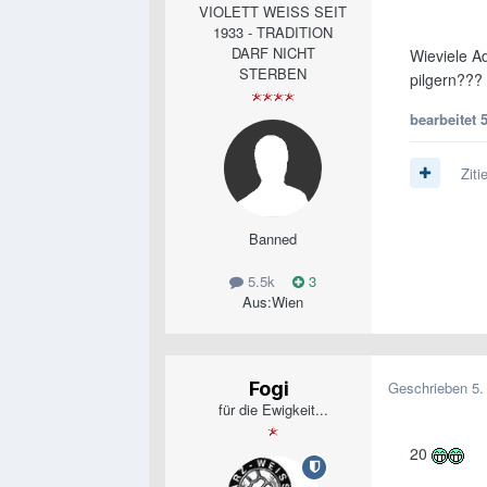
VIOLETT WEISS SEIT
1933 - TRADITION
DARF NICHT
Wieviele A
STERBEN
pilgern???
bearbeitet
Ziti
Banned
5.5k
3
Aus:
Wien
Fogi
Geschrieben
5.
für die Ewigkeit...
20