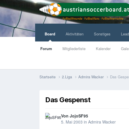
Board
Aktivitäten
Sonstiges
Lead
Forum
Mitgliederliste
Kalender
Gale
Startseite
2.Liga
Admira Wacker
Das Gespe
Das Gespenst
Von
JojoSF95
5. Mai 2003
in
Admira Wacker