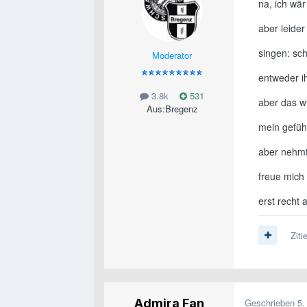
na, ich wä
aber leide
singen: sch
Moderator
entweder ih
3.8k
531
aber das wir
Aus:
Bregenz
mein gefühl 
aber nehmt´
freue mich
erst recht 
Ziti
Admira Fan
Geschrieben
5.