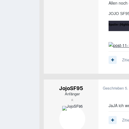
Allen noch
JOJO SF9
Spoiler (Highli
You never walk
Ziti
JojoSF95
Geschrieben
5.
Anfänger
JaJA ich we
Ziti