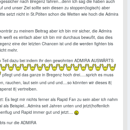
egessicher nach Bregenz fahren...denn ich sag die haben auch
f und unser Ziel sollte sein diesen zu stoppen(logisch) aber
 bitte setzt nicht in St.Pölten schon die Wetten wie hoch die Admira
t konträr zu meinem Beitrag aber ich bin mir sicher, die Admira
ch weiß es einfach aber ich bin mir durchaus bewußt, das dies
egenz eine der letzten Chancen ist und die werden fighten bis
icht mehr.
en Teil dazu bei indem ihr den gewohnten ADMIRA AUSWÄRTS
pflegt und das ganze in Bregenz hoch drei.....sprich es muss
n, rauchen, laut sein und und und....so könnten wir dieses 8|
penst 8| vertreiben.
zt: Es liegt mir nichts ferner als Rapid Fan zu sein aber ich nahm
al als Beispiel...Admira seit Jahren unten und jetzt(hoffenlich
enflug und Rapid immer gut und jetzt....
ibts nur die ADMIRA