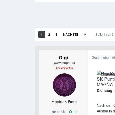
1
2
3
NÄCHSTE
Seite 1 von 
Gigi
Geschrieben
16
www.mspeu.at
SK Punt
MAGNA
Dienstag, 
Member & Friend
Nach den O
Austria in 
18.9k
10