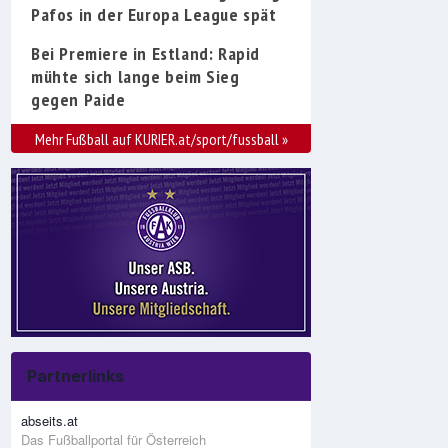
Pafos in der Europa League spät
Bei Premiere in Estland: Rapid
mühte sich lange beim Sieg
gegen Paide
Mehr Fußball auf KURIER.at/sport/fussball
»
Partnerlinks
abseits.at
Das Fußballportal für Österreich