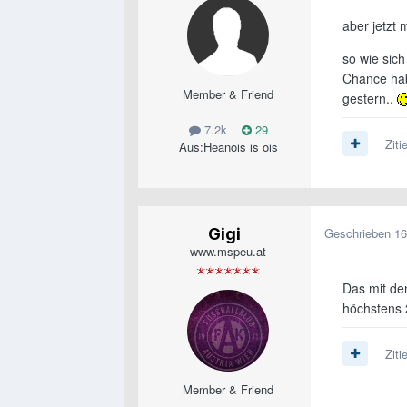
aber jetzt
so wie sic
Chance hab
Member & Friend
gestern..
7.2k
29
Ziti
Aus:
Heanois is ois
Gigi
Geschrieben
16
www.mspeu.at
Das mit den
höchstens 
Ziti
Member & Friend