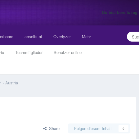
Du bist bereits re
erboard
abseits.at
Overlyzer
Mehr
rie
Teammitglieder
Benutzer online
 - Austria
Share
Folgen diesem Inhalt
0