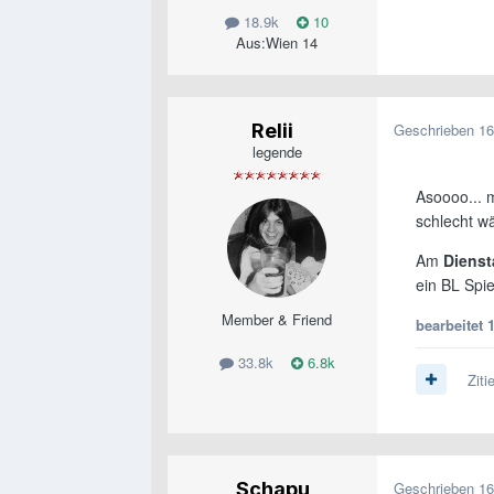
18.9k
10
Aus:
Wien 14
Relii
Geschrieben
16
legende
Asoooo... m
schlecht wä
Am
Dienst
ein BL Spie
Member & Friend
bearbeitet
1
33.8k
6.8k
Ziti
Schapu
Geschrieben
16