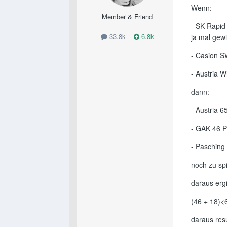
Wenn:
Member & Friend
- SK Rapid
33.8k
6.8k
ja mal gew
- Casion S
- Austria 
dann:
- Austria 6
- GAK 46 P
- Pasching
noch zu sp
daraus ergi
(46 + 18)<
daraus resu