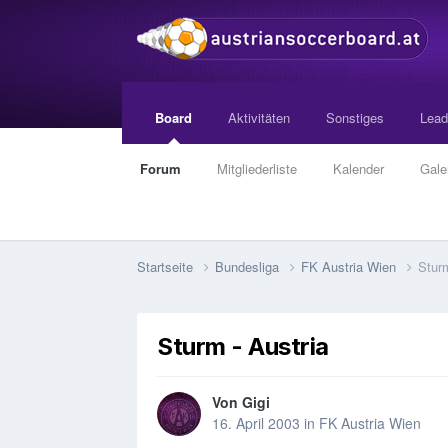
Board
Aktivitäten
Sonstiges
Lead
Forum
Mitgliederliste
Kalender
Gale
Startseite
Bundesliga
FK Austria Wien
Sturm
Sturm - Austria
Von
Gigi
16. April 2003
in
FK Austria Wien