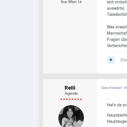
Aus:
Wien 14
sich entsch
auswärts).
Tabellenfü
Was erwart
Mannschaft
Fragen übe
Vorbericht
Ziti
Relii
Geschrieben
16
legende
Hat's da s
Hauptsache
Hauptaugen