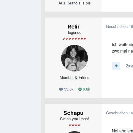
Aus:
Heanois is ois
Relii
Geschrieben
16
legende
Ich weiß ni
zweimal na
Ziti
Member & Friend
33.8k
6.8k
Schapu
Geschrieben
16
C'mon you Irons!
Noi andiam