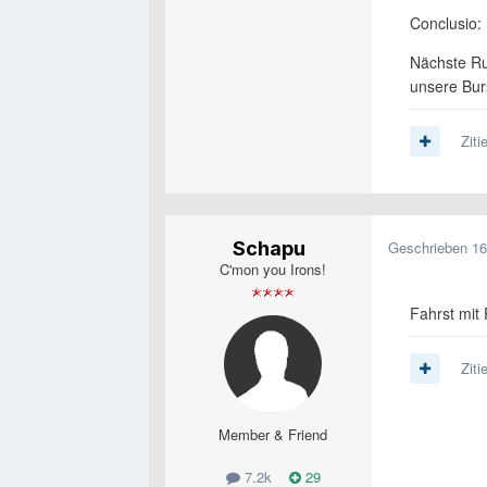
Conclusio:
Nächste Ru
unsere Bu
Ziti
Schapu
Geschrieben
16
C'mon you Irons!
Fahrst mit 
Ziti
Member & Friend
7.2k
29