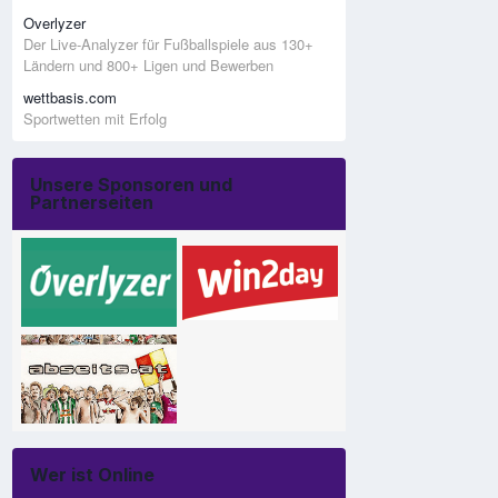
Overlyzer
Der Live-Analyzer für Fußballspiele aus 130+
Ländern und 800+ Ligen und Bewerben
wettbasis.com
Sportwetten mit Erfolg
Unsere Sponsoren und
Partnerseiten
Wer ist Online