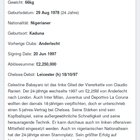
Gewicht:
66kg
Geburtsdatum:
29 Aug 1978
(24 Jahre)
Nationalität:
Nigerianer
Geburtsort:
Kaduna
Vorherige Clubs:
Anderlecht
Signing Date:
20 Jun 1997
Ablösesumme:
£2,250,000
Chelsea-Debüt:
Leicester (h) 18/10/97
Celestine Babayaro ist das linke Glied der Viererkette von Claudio
Ranieri. Der 24-jährige wechselte 1997 um £2,25M von Anderlecht
nach London. Auch Inter Milan, Juventus und Deportivo La Coruna
wollten den damals 18-jährigen verpflichten, doch er unterschrieb
einen 5-jahres-Vertrag bei Chelsea. Seine Stärken sind sein
Kopfballspiel, seine außergewöhnliche Schnelligkeit und seine
herausragende Technik. Er kann durchaus auch im linken offensiven
Mittelfeld eingesetzt werden. Auch im nigerianischen Nationalteam
hat der 24-jährige einen Stammplatz. Sein größter Erfolg auf