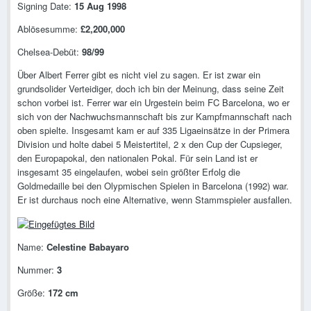
Signing Date:
15 Aug 1998
Ablösesumme:
£2,200,000
Chelsea-Debüt:
98/99
Über Albert Ferrer gibt es nicht viel zu sagen. Er ist zwar ein
grundsolider Verteidiger, doch ich bin der Meinung, dass seine Zeit
schon vorbei ist. Ferrer war ein Urgestein beim FC Barcelona, wo er
sich von der Nachwuchsmannschaft bis zur Kampfmannschaft nach
oben spielte. Insgesamt kam er auf 335 Ligaeinsätze in der Primera
Division und holte dabei 5 Meistertitel, 2 x den Cup der Cupsieger,
den Europapokal, den nationalen Pokal. Für sein Land ist er
insgesamt 35 eingelaufen, wobei sein größter Erfolg die
Goldmedaille bei den Olypmischen Spielen in Barcelona (1992) war.
Er ist durchaus noch eine Alternative, wenn Stammspieler ausfallen.
Name:
Celestine Babayaro
Nummer:
3
Größe:
172 cm