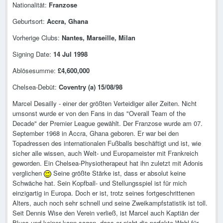
Nationalität:
Franzose
Geburtsort:
Accra, Ghana
Vorherige Clubs:
Nantes, Marseille, Milan
Signing Date:
14 Jul 1998
Ablösesumme:
£4,600,000
Chelsea-Debüt:
Coventry (a) 15/08/98
Marcel Desailly - einer der größten Verteidiger aller Zeiten. Nicht
umsonst wurde er von den Fans in das "Overall Team of the
Decade" der Premier League gewählt. Der Franzose wurde am 07.
September 1968 in Accra, Ghana geboren. Er war bei den
Topadressen des internationalen Fußballs beschäftigt und ist, wie
sicher alle wissen, auch Welt- und Europameister mit Frankreich
geworden. Ein Chelsea-Physiotherapeut hat ihn zuletzt mit Adonis
verglichen
Seine größte Stärke ist, dass er absolut keine
Schwäche hat. Sein Kopfball- und Stellungsspiel ist für mich
einzigartig in Europa. Doch er ist, trotz seines fortgeschrittenen
Alters, auch noch sehr schnell und seine Zweikampfstatistik ist toll.
Seit Dennis Wise den Verein verließ, ist Marcel auch Kaptiän der
Blues und keiner kann sagen, dass er nicht die perfekte Wahl für