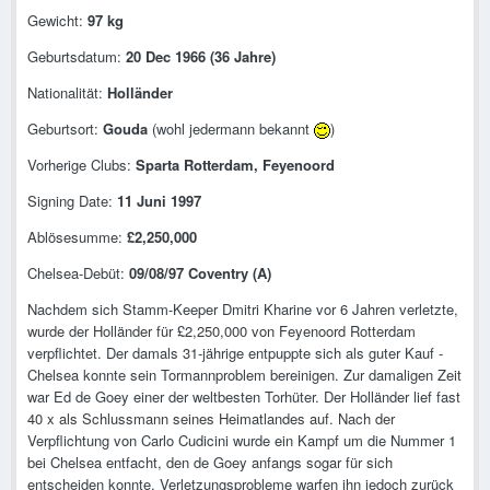
Gewicht:
97 kg
Geburtsdatum:
20 Dec 1966 (36 Jahre)
Nationalität:
Holländer
Geburtsort:
Gouda
(wohl jedermann bekannt
)
Vorherige Clubs:
Sparta Rotterdam, Feyenoord
Signing Date:
11 Juni 1997
Ablösesumme:
£2,250,000
Chelsea-Debüt:
09/08/97 Coventry (A)
Nachdem sich Stamm-Keeper Dmitri Kharine vor 6 Jahren verletzte,
wurde der Holländer für £2,250,000 von Feyenoord Rotterdam
verpflichtet. Der damals 31-jährige entpuppte sich als guter Kauf -
Chelsea konnte sein Tormannproblem bereinigen. Zur damaligen Zeit
war Ed de Goey einer der weltbesten Torhüter. Der Holländer lief fast
40 x als Schlussmann seines Heimatlandes auf. Nach der
Verpflichtung von Carlo Cudicini wurde ein Kampf um die Nummer 1
bei Chelsea entfacht, den de Goey anfangs sogar für sich
entscheiden konnte. Verletzungsprobleme warfen ihn jedoch zurück